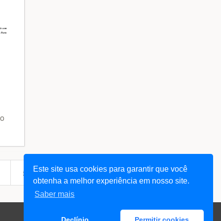
so
Este site usa cookies para garantir que você
next
501
... 61963
»
obtenha a melhor experiência em nosso site.
Saber mais
Declínio
Permitir cookies