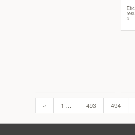
Efic
res
e
prev
«
1 ...
493
494