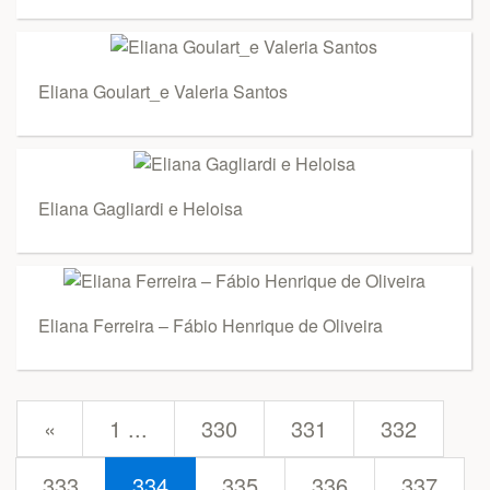
Eliana Goulart_e Valeria Santos
Eliana Gagliardi e Heloisa
Eliana Ferreira – Fábio Henrique de Oliveira
prev
«
1 ...
330
331
332
333
334
335
336
337