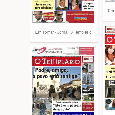
Em 
Em Tomar - Jornal O Templário