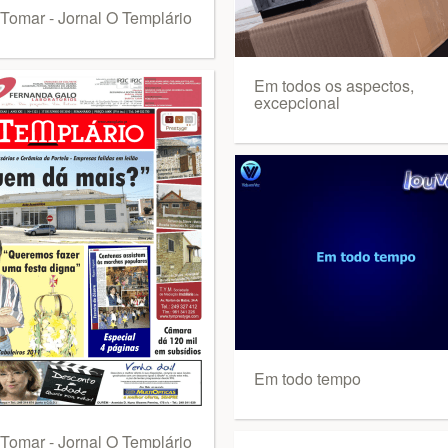
Tomar - Jornal O Templário
Em todos os aspectos,
excepcional
Em todo tempo
Tomar - Jornal O Templário