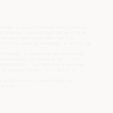
ntidade de açúcar invertido para a produção

os produtos. O açúcar invertido consiste em

 com poder edulcorante maior que o da

 hidrólise ácida ou enzimática, de acordo com

icialmente, a concentração de sacarose era

 concentração caiu para 0,06 mol · L–1 e,

para 0,03 mol · L–1. Determine a meia-vida

 da sacarose, em mol · L–1 · min–1, no

s ou 600 minutos, a concentração cai

minutos.
