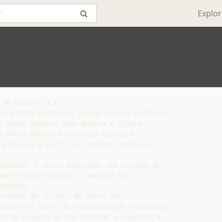
Explor
de números 1 e 2.

ou pilhas elétricas usando placas metálicas

e papel-toalha, como mostra a figura.

o aluno montou o circuito elétrico

 elétrica a partir de reações químicas e

fixados, o aluno adicionou uma solução de

apel-toalha de modo a umedecê-los e,

âmpada.

solução de sulfato de cobre com

izando os dados da Classificação Periódica,

da no preparo de tal solução e expresse a
