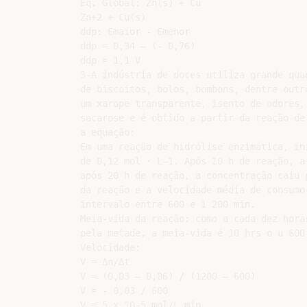
Eq. Global: Zn(s) + Cu

Zn+2 + Cu(s)

ddp: Emaior - Emenor

ddp = 0,34 – (- 0,76)

ddp = 1,1 V

3-A indústria de doces utiliza grande qua
de biscoitos, bolos, bombons, dentre outr
um xarope transparente, isento de odores,
sacarose e é obtido a partir da reação de
a equação:

Em uma reação de hidrólise enzimática, in
de 0,12 mol · L–1. Após 10 h de reação, a
após 20 h de reação, a concentração caiu 
da reação e a velocidade média de consumo
intervalo entre 600 e 1 200 min.

Meia-vida da reação: como a cada dez hora
pela metade, a meia-vida é 10 hrs o u 600 
Velocidade:

V = Δn/Δt

V = (0,03 – 0,06) / (1200 – 600)

V = - 0,03 / 600
