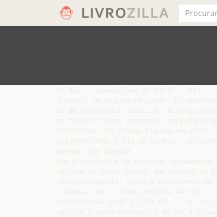
1º dia - segunda fase da UNESP - 2015.

1-Leia o texto para responder às questões 
Em um laboratório didático, um aluno mont
de zinco e cobre, separadas com pedaços d
Utilizando três pilhas ligadas em série, 
esquematizado, a fim de produzir corrente
acender uma lâmpada.

Com o conjunto e os contatos devidamente 
sulfato de cobre (CuSO4) aos pedaços de p
instantaneamente, houve o acendimento da l
1-Sabe-se que o aluno preparou 400 mL de 
concentração igual a 1,00 mol · L–1. Util
calcule a massa necessária de sal utiliza