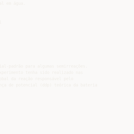
l em água.



ial-padrão para algumas semirreações.

xperimento tenha sido realizado nas

obal da reação responsável pelo

nça de potencial (ddp) teórica da bateria
