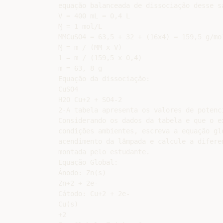
equação balanceada de dissociação desse sa
V = 400 mL = 0,4 L

Ɱ = 1 mol/L

MMCuSO4 = 63,5 + 32 + (16x4) = 159,5 g/mol
Ɱ = m / (MM x V)

1 = m / (159,5 x 0,4)

m = 63, 8 g

Equação da dissociação:

CuSO4

H2O Cu+2 + SO4-2

2-A tabela apresenta os valores de potenc
Considerando os dados da tabela e que o e
condições ambientes, escreva a equação gl
acendimento da lâmpada e calcule a difere
montada pelo estudante.

Equação Global:

Ânodo: Zn(s)

Zn+2 + 2e-

Cátodo: Cu+2 + 2e-

Cu(s)

+2
