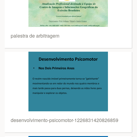
palestra de arbitragem
desenvolvimento-psicomotor-1226831420826859