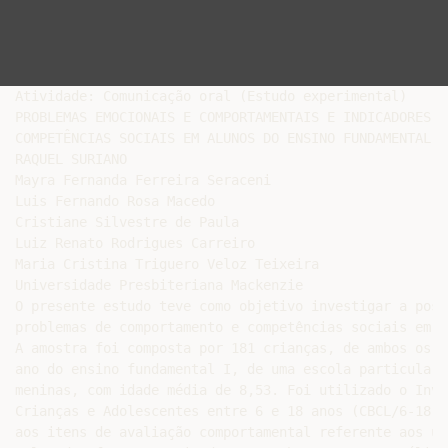
Atividade: Comunicação oral (Estudo experimental)

PROBLEMAS EMOCIONAIS E COMPORTAMENTAIS E INDICADORES DE
COMPETÊNCIAS SOCIAIS EM ALUNOS DO ENSINO FUNDAMENTAL I

RAQUEL SURIANO

Mayra Fernanda Ferreira Seraceni

Luis Fernando Rosa Macedo

Cristiane Silvestre de Paula

Luiz Renato Rodrigues Carreiro

Maria Cristina Triguero Veloz Teixeira

Universidade Presbiteriana Mackenzie

O presente estudo teve como objetivo investigar a poss
problemas de comportamento e competências sociais em c
A amostra foi composta por 181 crianças, de ambos os s
ano do ensino fundamental I, de uma escola particular.
meninas, com idade média de 8,53. Foi utilizado o Inve
Crianças e Adolescentes entre 6 e 18 anos (CBCL/6-18).
aos itens de avaliação comportamental referente aos úl