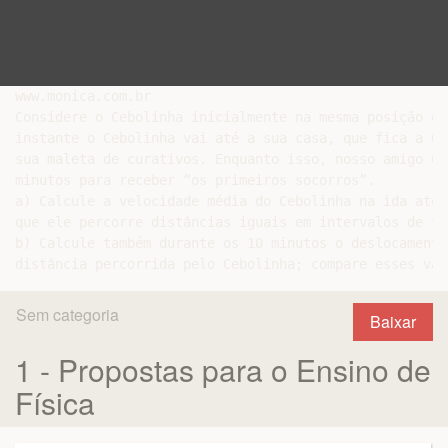
www.monica.com.br

Considere o Cebolinha inicialmente na mesma posição do
instante o Cebolinha vai até a sua casa, que fica a 60
sua maleta de curativos. Enquanto isso, nosso amigo Ca
minutos para receber “os primeiros socorros”.

a) Calcule a velocidade média do Cebolinha na ida até 
que ele percorre distâncias iguais em intervalos de te
b) Calcule também durante os 10 minutos o deslocamento
Sem categoria
Baixar
1 - Propostas para o Ensino de
Física