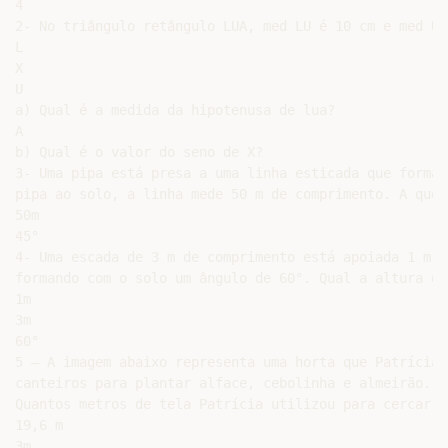
4

2- No triângulo retângulo LUA, med LU é 10 cm e med UA
L

X

U

a) Qual é a medida da hipotenusa de lua?

A

b) Qual é o valor do seno de X?

3- Uma pipa está presa a uma linha esticada que forma 
pipa ao solo, a linha mede 50 m de comprimento. A que 
50m

45°

4- Uma escada de 3 m de comprimento está apoiada 1 m a
formando com o solo um ângulo de 60°. Qual a altura do
1m

3m

60°

5 – A imagem abaixo representa uma horta que Patrícia 
canteiros para plantar alface, cebolinha e almeirão. P
Quantos metros de tela Patrícia utilizou para cercar a 
19,6 m

3m
