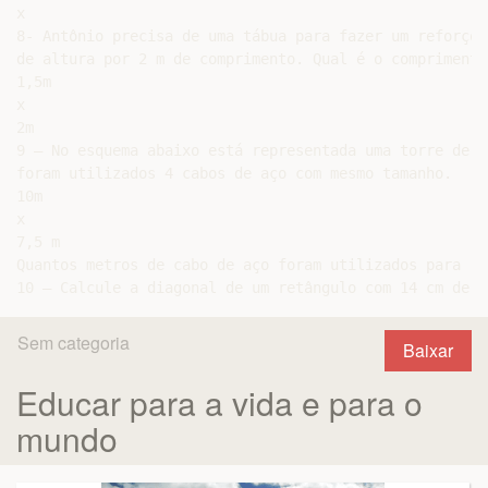
x

8- Antônio precisa de uma tábua para fazer um reforço 
de altura por 2 m de comprimento. Qual é o comprimento
1,5m

x

2m

9 – No esquema abaixo está representada uma torre de e
foram utilizados 4 cabos de aço com mesmo tamanho.

10m

x

7,5 m

Quantos metros de cabo de aço foram utilizados para re
Sem categoria
Baixar
Educar para a vida e para o
mundo