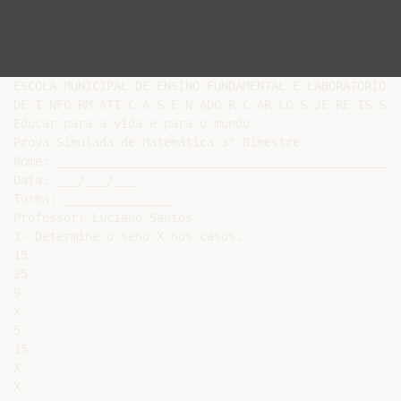
ESCOLA MUNICIPAL DE ENSINO FUNDAMENTAL E LABORATORIO

DE I NFO RM ATI C A S E N ADO R C AR LO S JE RE IS S AT
Educar para a vida e para o mundo

Prova Simulada de Matemática 3° Bimestre

Nome: ________________________________________________
Data: ___/___/___

Turma: _______________

Professor: Luciano Santos

1- Determine o seno X nos casos.

15

25

9

X

5

15

X

X
