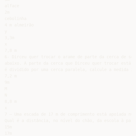
alface

2m

cebolinha

4 m almeirão

y

3,3m

x

7,8 m

6- Dirceu quer trocar o arame de parte da cerca de seu
abaixo. A parte da cerca que Dirceu quer trocar está i
é dividido por uma cerca paralela, calcule a medida x 
7,2 m

9m

M

N

8,8 m

x

7 – Uma escada de 17 m de comprimento está apoiada num
Qual é a distância, no nível do chão, da escola à pared
15m

17m
