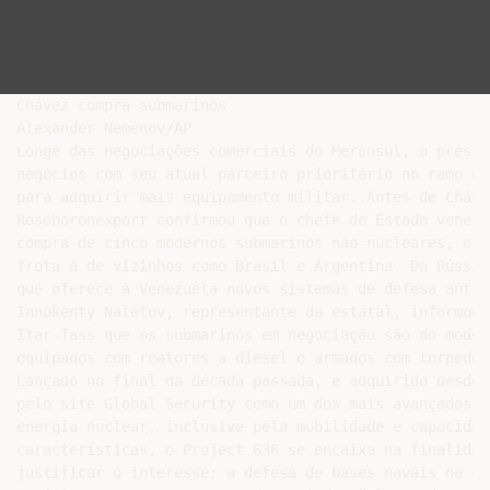
Chávez compra submarinos

Alexander Nemenov/AP

Longe das negociações comerciais do Mercosul, o presid
negócios com seu atual parceiro prioritário no ramo do
para adquirir mais equipamento militar. Antes de Cháve
Rosoboronexport confirmou que o chefe de Estado venezu
compra de cinco modernos submarinos não-nucleares, o s
frota à de vizinhos como Brasil e Argentina. Da Rússia
que oferece à Venezuela novos sistemas de defesa antiaé
Innokenty Naletov, representante da estatal, informou 
Itar-Tass que os submarinos em negociação são do model
equipados com reatores a diesel e armados com torpedos
Lançado no final da década passada, e adquirido desde 
pelo site Global Security como um dos mais avançados s
energia nuclear, inclusive pela mobilidade e capacidad
características, o Project 636 se encaixa na finalidad
justificar o interesse: a defesa de bases navais na co