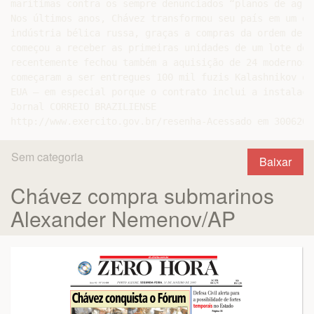
marítimas contra os sempre denunciados “planos de agre
Nos últimos anos, Chávez transformou seu país em um do
indústria bélica russa, graças a compras da ordem de U
começou a receber as primeiras unidades de um lote de 
recentemente fechou também a aquisição de 24 modernos 
começaram a ser entregues 100 mil fuzis Kalashnikov qu
EUA — em especial porque o contrato inclui a instalaçã
Jornal CORREIO BRAZILIENSE

Sem categoria
Baixar
Chávez compra submarinos
Alexander Nemenov/AP