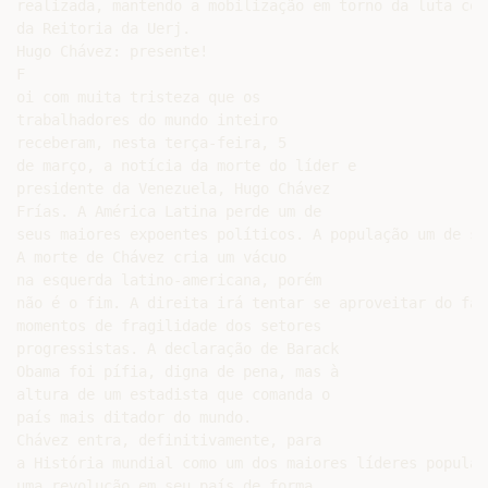
realizada, mantendo a mobilização em torno da luta con
da Reitoria da Uerj.

Hugo Chávez: presente!

F

oi com muita tristeza que os

trabalhadores do mundo inteiro

receberam, nesta terça-feira, 5

de março, a notícia da morte do líder e

presidente da Venezuela, Hugo Chávez

Frías. A América Latina perde um de

seus maiores expoentes políticos. A população um de se
A morte de Chávez cria um vácuo

na esquerda latino-americana, porém

não é o fim. A direita irá tentar se aproveitar do fat
momentos de fragilidade dos setores

progressistas. A declaração de Barack

Obama foi pífia, digna de pena, mas à

altura de um estadista que comanda o

país mais ditador do mundo.

Chávez entra, definitivamente, para

a História mundial como um dos maiores líderes popular
uma revolução em seu país de forma
