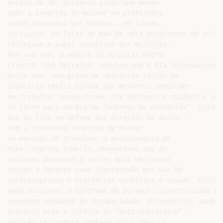
década de 30. Destacou ainda que mesmo

após a inserção da mulher em profissões

antes dominados por homens – em função,

inclusive, da falta de mão de obra decorrente da eclos
reforçava o papel doméstico das mulheres.

Por sua vez, a médica do Hospital Pedro

Ernesto, Iná Meireles, revelou que o Dia Internacional
Neste ano, uma greve de operárias russas da

indústria têxtil lutava por melhores condições

de trabalho. Dessa forma, ela destacou o cuidado a ser
se torne mais um dia de “entrega de presentes”, perden
dia de luta em defesa dos direitos da mulher.

Com a crescente inserção da mulher

no mercado de trabalho, a pesquisadora do

Hupe, Thereza Camello, demonstrou que as

mulheres passaram a sofrer mais de stress

devido a fatores como hipertensão por uso de

contraceptivos e violências doméstica e sexual. Destac
pode ocasionar a Síndrome de Burnout, caracterizada pe
sequente sensação de incapacidade. Acrescentou, ainda,
processo está a cultura do “anti-depressivo”,

solução recorrente adotada pelos médicos.
