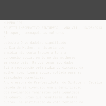
NÚMERO 191

BOLETIM INFORMATIVO SINTUPERJ - ANO VII - 13/03/2013

Sintuperj homenageia as mulheres

A

palestra O verdadeiro significado

do Dia da Mulher, a história que

a mídia não conta trouxe à tona a

concepção social em torno das mulheres

em nosso país. Um dos temas abordados

foi a reprodução pela mídia do discurso da

mulher como figura social voltada para as

atividades domésticas.

A professora do Pré-Vestibular do Sintuperj, Cecília S
década de 20 vivenciou uma intensificação

dos movimentos feministas pela igualdade

de gênero. Lutas que resultaram, dentre

outras, na instituição do voto feminino na
