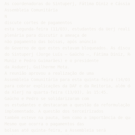
As coordenadoras do Sintuperj, Fátima Diniz e Cássia G
Assembleia Comunitária

N

discute cortes de pagamentos

esta segunda-feira (11/03), estudantes da Uerj realizar
plenária para discutir a ameaça de

não pagamento das bolsas, após anúncio

do Governo de que estes estavam bloqueados. As discuss
do Sintuperj (Jorge Luís – Gaúcho –, Fátima Diniz, Reg
Muniz e Pedro Guimarães) e o presidente

da Asduerj, Guilherme Mota.

A reunião aprovou a realização de uma

Assembleia Comunitária para esta quinta-feira (14/03),
para cobrar explicações da DAF e da Reitoria, além de 
da Alerj na quarta-feira (13/03), às 15:45.

Gaúcho e Pedro se solidarizaram com

os estudantes e destacaram a questão da reformulação d
implementado. A questão dos terceirizados

também esteve na pauta, bem como a importância de que 
Mesmo que ocorra o pagamentos das

bolsas até quinta-feira, a Assembleia será
