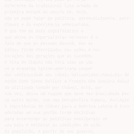
diferente da tradicional luta armada da

primeira metade do século XX. Hoje,

não se pode falar de política, desenvolvimento, petról
Chávez e da experiência venezuelana.

O que tem de mais significativo e

que deixa os imperialistas nervosos é o

fato de que as pessoas morrem, mas as

idéias ficam eternizadas nas ações e nos

corações das gerações que as sucedem.

A luta de Chávez não terá sido em vão

se a esquerda latino-americana souber

dar continuidade aos ideais bolivariano-chavistas de u
Assim como Simon Bolívar e Ernesto Che Guevara deixara
do utilizado também por Chávez, este, por

sua vez, deixa um legado que deve ser proclamado por t
um outro mundo, com uma perspectiva humana, ecológica, 
A importância de Chávez para a América Latina é incont
adotadas em sua gestão foram decisivas

para exterminar as políticas neoliberais em

seu país e melhorar as condições de vida

da população. A partir de seu governo,
