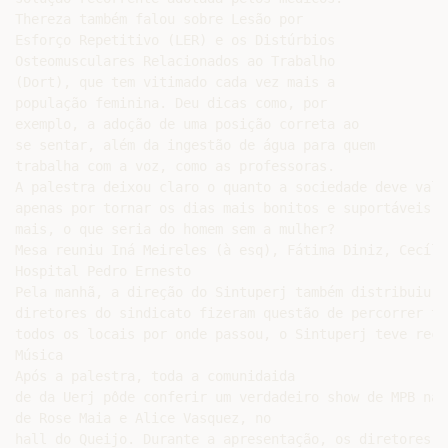
Thereza também falou sobre Lesão por

Esforço Repetitivo (LER) e os Distúrbios

Osteomusculares Relacionados ao Trabalho

(Dort), que tem vitimado cada vez mais a

população feminina. Deu dicas como, por

exemplo, a adoção de uma posição correta ao

se sentar, além da ingestão de água para quem

trabalha com a voz, como as professoras.

A palestra deixou claro o quanto a sociedade deve valo
apenas por tornar os dias mais bonitos e suportáveis, 
mais, o que seria do homem sem a mulher?

Mesa reuniu Iná Meireles (à esq), Fátima Diniz, Cecíli
Hospital Pedro Ernesto

Pela manhã, a direção do Sintuperj também distribuiu f
diretores do sindicato fizeram questão de percorrer to
todos os locais por onde passou, o Sintuperj teve rece
Música

Após a palestra, toda a comunidaida

de da Uerj pôde conferir um verdadeiro show de MPB nas 
de Rose Maia e Alice Vasquez, no

hall do Queijo. Durante a apresentação, os diretores d