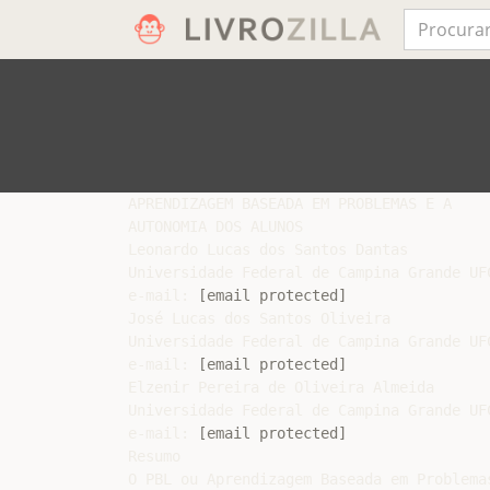
APRENDIZAGEM BASEADA EM PROBLEMAS E A

AUTONOMIA DOS ALUNOS

Leonardo Lucas dos Santos Dantas

Universidade Federal de Campina Grande UFC
e-mail: 
[email protected]
José Lucas dos Santos Oliveira

Universidade Federal de Campina Grande UFC
e-mail: 
[email protected]
Elzenir Pereira de Oliveira Almeida

Universidade Federal de Campina Grande UFC
e-mail: 
[email protected]