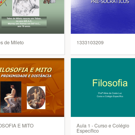
es de Mileto
1333103209
OSOFIA E MITO
Aula 1 - Curso e Colégio
Específico