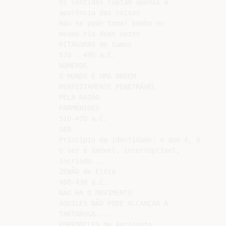
Os sentidos captam apenas a

aparência das coisas

Não se pode tomar banho no

mesmo rio duas vezes

PITÁGORAS de Samos

570 - 490 a.C.

NÚMEROS

O MUNDO É UMA ORDEM

PERFEITAMENTE PENETRÁVEL

PELA RAZÃO

PARMÊNIDES

510-470 a.C.

SER

Princípio da identidade: o que é, é.

O ser é imóvel, incorruptível,

incriado...

ZENÃO de Eléia

488-430 a.C.

NÃO HÁ O MOVIMENTO

AQUILES NÃO PODE ALCANÇAR A

TARTARUGA....

EMPÉDOCLES de Agrigento
