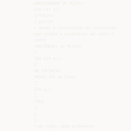
ANAXIMANDRO de Mileto

610-547 a.C.

Infinito

a-peiron

o mundo é constituído de contrários

que tendem a predominar um sobre o

outro

ANAXÍMENES de Mileto



588-524 a.C.



AR INFINITO

HERÁCLITO de Éfeso



530 a.C.



FOGO







Tudo muda, nada permanece
