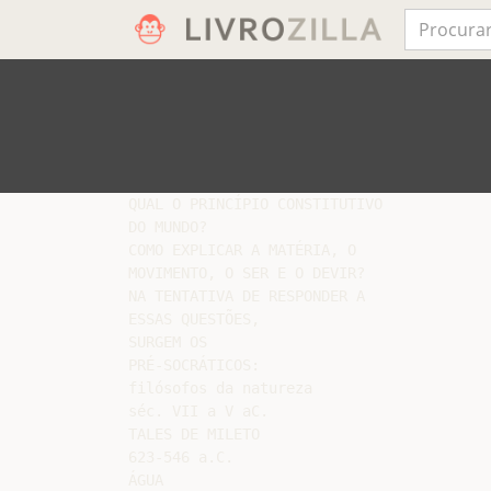
QUAL O PRINCÍPIO CONSTITUTIVO

DO MUNDO?

COMO EXPLICAR A MATÉRIA, O

MOVIMENTO, O SER E O DEVIR?

NA TENTATIVA DE RESPONDER A

ESSAS QUESTÕES,

SURGEM OS

PRÉ-SOCRÁTICOS:

filósofos da natureza

séc. VII a V aC.

TALES DE MILETO

623-546 a.C.

ÁGUA
