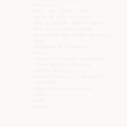
490-430 a.C.

ÁGUA - AR - TERRA - FOGO:

raízes de todas as coisas

Amor ou amizade: unem as coisas

Ódio ou discórdia: separam

No encontro Amor e Ódio: gera-se o

mundo

ANAXÁGORAS de Clazômenas

460 a.C.

-Homeomerias (partes semelhantes)

- Inteligência ordenadora

LEUCIPO (440 a.C.) e

DEMÓCRITO (420 a.C.) de Abdera

- ATOMISMO :

átomos diferenciam-se pela

figura

ordem
