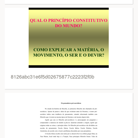
8126abc31e6f5d02675877c2223f2f0b