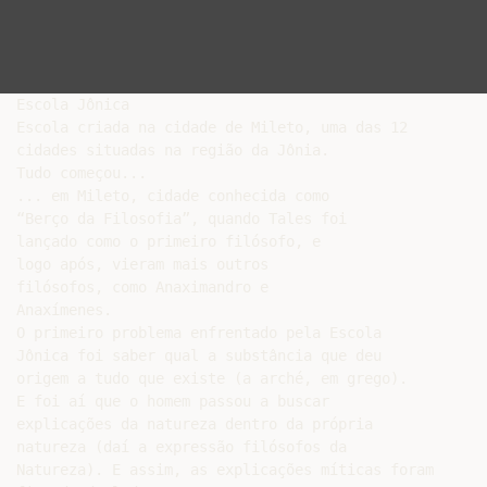
Escola Jônica

Escola criada na cidade de Mileto, uma das 12

cidades situadas na região da Jônia.

Tudo começou...

... em Mileto, cidade conhecida como

“Berço da Filosofia”, quando Tales foi

lançado como o primeiro filósofo, e

logo após, vieram mais outros

filósofos, como Anaximandro e

Anaxímenes.

O primeiro problema enfrentado pela Escola

Jônica foi saber qual a substância que deu

origem a tudo que existe (a arché, em grego).

E foi aí que o homem passou a buscar

explicações da natureza dentro da própria

natureza (daí a expressão filósofos da

Natureza). E assim, as explicações míticas foram
