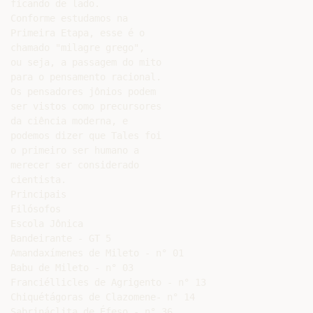
ficando de lado.

Conforme estudamos na

Primeira Etapa, esse é o

chamado "milagre grego",

ou seja, a passagem do mito

para o pensamento racional.

Os pensadores jônios podem

ser vistos como precursores

da ciência moderna, e

podemos dizer que Tales foi

o primeiro ser humano a

merecer ser considerado

cientista.

Principais

Filósofos

Escola Jônica

Bandeirante - GT 5

Amandaxímenes de Mileto - n° 01

Babu de Mileto - n° 03

Franciéllicles de Agrigento - n° 13

Chiquétágoras de Clazomene- n° 14
