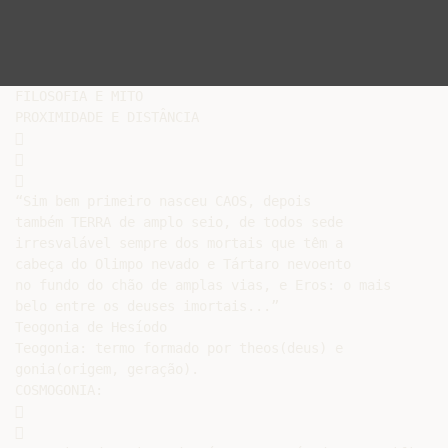
FILOSOFIA E MITO

PROXIMIDADE E DISTÂNCIA







“Sim bem primeiro nasceu CAOS, depois

também TERRA de amplo seio, de todos sede

irresvalável sempre dos mortais que têm a

cabeça do Olimpo nevado e Tártaro nevoento

no fundo do chão de amplas vias, e Eros: o mais

belo entre os deuses imortais...”

Teogonia de Hesíodo

Teogonia: termo formado por theos(deus) e

gonia(origem, geração).

COSMOGONIA:




