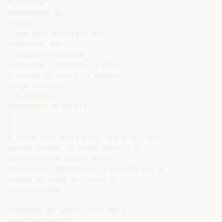
Filosofia".

ANAXIMANDRO DE

MILETO

 Nem água nem algum dos

elementos, mas

 alguma substância

diferente, ilimitada, e dela

 nascem os céus e os mundos

neles contidos.

 O ápeiron.

ANAXÍMENES DE MILETO





E assim como nossa alma, que é ar, nos

mantém unidos, da mesma maneira o

vento envolve todo o mundo.

Anaxímenes (588-524 a.C.) admitia que a

origem de todas as coisas é

indeterminada.



PITÁGORAS DE SAMOS: (570-490 a.C.,

aproximadamente)
