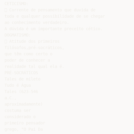
CETICISMO:

 Corrente de pensamento que duvida de

toda e qualquer possibilidade de se chegar

ao conhecimento verdadeiro.

A dúvida é um importante preceito cético.

DOGMATISMO:

 Atitude dos primeiros

filósofos,pré-socráticos,

que têm como certo o

poder de conhecer a

realidade tal qual ela é.

PRÉ-SOCRÁTICOS

Tales de mileto

Tudo é Àgua

Tales (623-546

a.C.,

aproximadamente)

costuma ser

considerado o

primeiro pensador

grego, "O Pai Da
