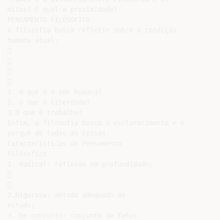
mitos? E qual a proximidade?

PENSAMENTO FILÓSOFICO

A filosofia busca refletir sobre a condição

humana atual:









1. O que é o ser humano?

2. O que é liberdade?

3.O que é trabalho?

Enfim, a filosofia busca o esclarecimento e o

porquê de todas as coisas.

Características do Pensamento

Filósofico

1. Radical: reflexão em profundidade;





2.Rigorosa: método adequado ao

estudo;

3. De conjunto: conjunto de fatos.
