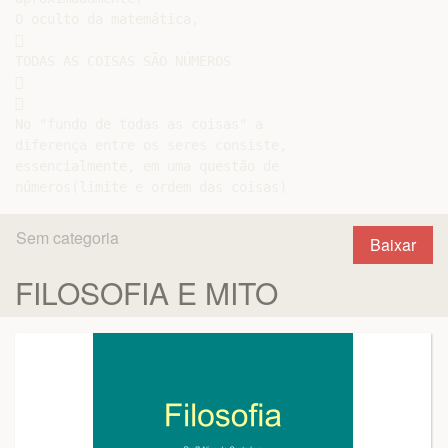
O oculto da matemática,



TODAS AS COISAS SÃO NÚMEROS





No "fundo de todas as coisas" a

diferença entre os seres consiste,

essencialmente, em uma questão de

Sem categoria
Baixar
FILOSOFIA E MITO