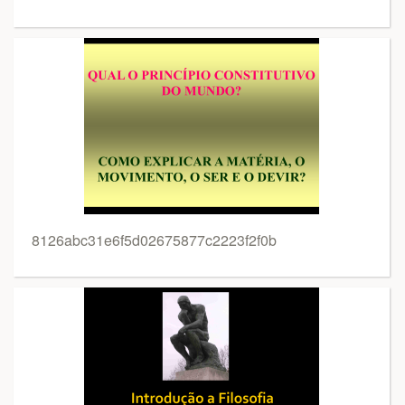
8126abc31e6f5d02675877c2223f2f0b