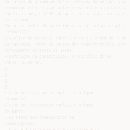
Narrativa da origem do Kósmos através da personificação
elementos e da relação entre eles;partindo de um estado
indeterminado, o CAOS, do qual surgem mais seres que se
relacionam.

Encontrar pai e mãe para todas as coisas(genealogia)

COSMOLOGIA:

 Explicação racional sobre a origem e ordem do mundo n
ou natureza, sobre as causas das transformações, geraçõ
perecimento de todos os seres.

 Definição da constituição, o princípio do ser.

VAMOS FILOSOFAR...









1.Como uma cosmogonia explica a origem

do mundo?

2.Como uma cosmologia explica a origem

do mundo?

3.Os mitos são cosmogônicos ou

cosmológicos?

4.Qual é a distância entre Filosofia e os
