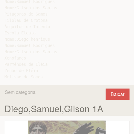
Nome:Samuel Rodrigues

Nome:Gilson dos Santos

Pitágoras de Samos

Filolau de Crotona

Árquitos de Tarento

Escola Eleata

Nome:Diego henrique

Nome:Samuel Rodrigues

Nome:Gilson dos Santos

Xenófanes

Parmêndes de Eléia

Zenão de Eléia

Sem categoria
Baixar
Diego,Samuel,Gilson 1A