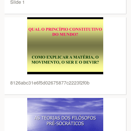
Slide 1
8126abc31e6f5d02675877c2223f2f0b