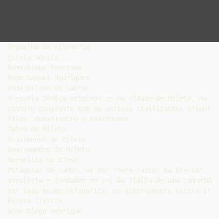
Trabalho de Filosofia

Escola Jônica

Nome:Diego henrique

Nome:Samuel Rodrigues

Nome:Gilson do Santos

A escola Jônica originou-se na cidade de Mileto, na co
contato constante com as antigas civilizações orientai
Tales, Anaximandro e Anaxímenes.

Tales de Mileto

Anaximenes de Mileto

Anaximandro de Mileto

Heráclito de Éfeso

Pitágoras de Samos, um dos "sete sábios da Grécia", fo
moralista e fundador no sul da Itália de uma comunidad
por isso mesmo pitagórica, ou simplesmente escola itáli
Escola Itálica

Nome:Diego Henrique
