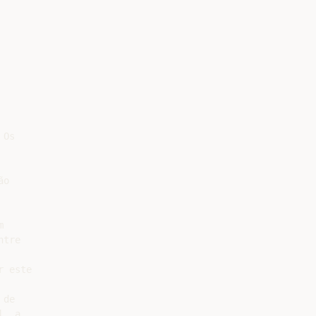
Os

o



tre

 este

de

, a
