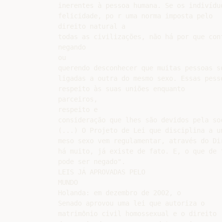
inerentes à pessoa humana. Se os indivíduo
felicidade, po r uma norma imposta pelo

direito natural a

todas as civilizações, não há por que cont
negando

ou

querendo desconhecer que muitas pessoas só
ligadas a outra do mesmo sexo. Essas pesso
respeito às suas uniões enquanto

parceiros,

respeito e

consideração que lhes são devidos pela soc
(...) O Projeto de Lei que disciplina a u
meso sexo vem regulamentar, através do Dir
há muito, já existe de fato. E, o que de 
pode ser negado".

LEIS JÁ APROVADAS PELO

MUNDO

Holanda: em dezembro de 2002, o

Senado aprovou uma lei que autoriza o

matrimônio civil homossexual e o direito
