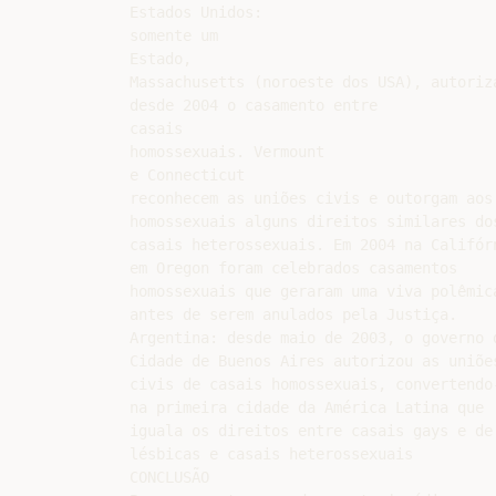
Estados Unidos:

somente um

Estado,

Massachusetts (noroeste dos USA), autoriza
desde 2004 o casamento entre

casais

homossexuais. Vermount

e Connecticut

reconhecem as uniões civis e outorgam aos

homossexuais alguns direitos similares dos
casais heterossexuais. Em 2004 na Califórn
em Oregon foram celebrados casamentos

homossexuais que geraram uma viva polêmica
antes de serem anulados pela Justiça.

Argentina: desde maio de 2003, o governo d
Cidade de Buenos Aires autorizou as uniões
civis de casais homossexuais, convertendo-
na primeira cidade da América Latina que

iguala os direitos entre casais gays e de

lésbicas e casais heterossexuais

CONCLUSÃO
