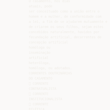
O casamento, nos dias

atuais, pode

ser conceituado como a união entre o

homem e a mulher, de conformidade com

a lei, a fim de se ajudarem mutuamente e

de criarem os seus filhos, sejam estes

concebidos naturalmente, havidos por

fecundação artificial, decorrentes de

concepção artificial

homóloga ou

inseminação

artificial

heteróloga,

homóloga, ou adotados.

CORRENTES DOUTRINÁRIAS

DO CASAMENTO

 CORRENTE

CONTRATUALISTA

 CORRENTE

INSTITUCIONALISTA

 CORRENTE

ECLÉTICA
