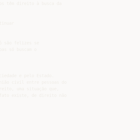
s têm direito à busca da

inuar

 são felizes se

as só buscam o

iedade e pelo Estado.

nião civil entre pessoas do

eito, uma situação que,

fato existe, de direito não
