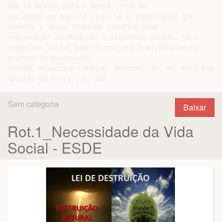
Não há medida para o homem, fora da

sociedade em que ele vive. Se é indubitável que

somente o nosso trabalho coletivo pode

engrandecer ou destruir o organismo social, só o

organismo social pode tornar-nos individualmente

grandes ou miseráveis.

XAVIER, Francisco Cândido. Roteiro. 10. ed. Pelo Espír
Sem categoria
Baixar
Rot.1_Necessidade da Vida
Social - ESDE