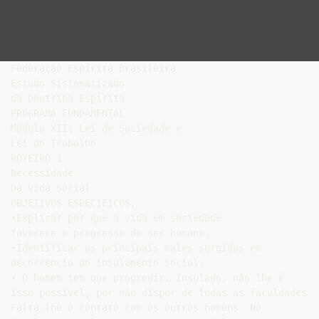
Federação Espírita Brasileira

Estudo Sistematizado

da Doutrina Espírita

PROGRAMA FUNDAMENTAL

Módulo XII: Lei de Sociedade e

Lei do Trabalho

ROTEIRO 1

Necessidade

Da Vida Social

OBJETIVOS ESPECÍFICOS:

•Explicar por que a vida em sociedade

favorece o progresso do ser humano.

•Identificar os principais males surgidos em

decorrência do insulamento social.

• O homem tem que progredir. Insulado, não lhe é

isso possível, por não dispor de todas as faculdades.

Falta-lhe o contato com os outros homens. No
