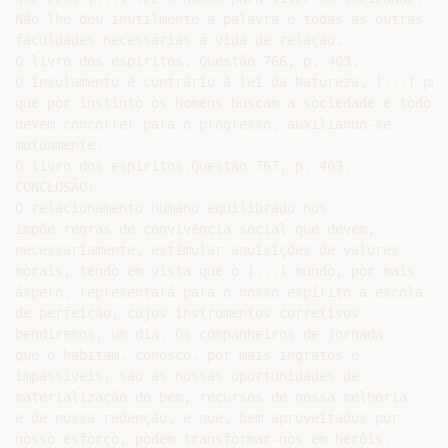
Não lhe deu inutilmente a palavra e todas as outras

faculdades necessárias à vida de relação.

O livro dos espíritos. Questão 766, p. 403.

O insulamento é contrário à lei da Natureza, [...] pois
que por instinto os homens buscam a sociedade e todos

devem concorrer para o progresso, auxiliando-se

mutuamente.

O livro dos espíritos.Questão 767, p. 403.

CONCLUSÃO:

O relacionamento humano equilibrado nos

impõe regras de convivência social que devem,

necessariamente, estimular aquisições de valores

morais, tendo em vista que o [...] mundo, por mais

áspero, representará para o nosso espírito a escola

de perfeição, cujos instrumentos corretivos

bendiremos, um dia. Os companheiros de jornada

que o habitam, conosco, por mais ingratos e

impassíveis, são as nossas oportunidades de

materialização do bem, recursos de nossa melhoria

e de nossa redenção, e que, bem aproveitados por

nosso esforço, podem transformar-nos em heróis.
