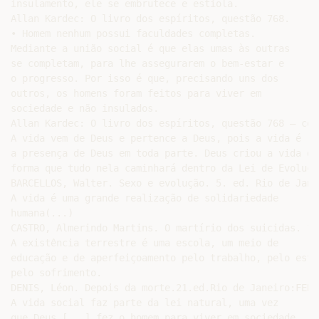
insulamento, ele se embrutece e estiola.

Allan Kardec: O livro dos espíritos, questão 768.

• Homem nenhum possui faculdades completas.

Mediante a união social é que elas umas às outras

se completam, para lhe assegurarem o bem-estar e

o progresso. Por isso é que, precisando uns dos

outros, os homens foram feitos para viver em

sociedade e não insulados.

Allan Kardec: O livro dos espíritos, questão 768 – com
A vida vem de Deus e pertence a Deus, pois a vida é

a presença de Deus em toda parte. Deus criou a vida de 
forma que tudo nela caminhará dentro da Lei de Evolução
BARCELLOS, Walter. Sexo e evolução. 5. ed. Rio de Jane
A vida é uma grande realização de solidariedade

humana(...)

CASTRO, Almerindo Martins. O martírio dos suicidas. 14
A existência terrestre é uma escola, um meio de

educação e de aperfeiçoamento pelo trabalho, pelo estud
pelo sofrimento.

DENIS, Léon. Depois da morte.21.ed.Rio de Janeiro:FEB,
A vida social faz parte da lei natural, uma vez

que Deus [...] fez o homem para viver em sociedade.
