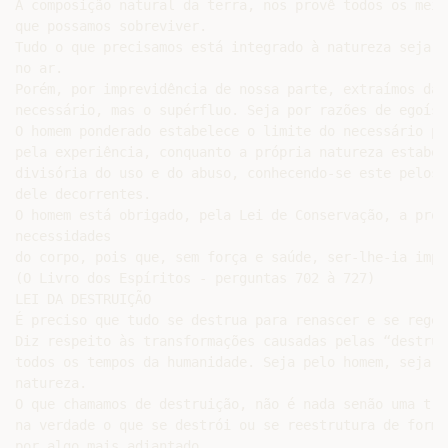
A composição natural da terra, nos provê todos os meio
que possamos sobreviver.

Tudo o que precisamos está integrado à natureza seja n
no ar.

Porém, por imprevidência de nossa parte, extraímos da 
necessário, mas o supérfluo. Seja por razões de egoísm
O homem ponderado estabelece o limite do necessário pe
pela experiência, conquanto a própria natureza estabel
divisória do uso e do abuso, conhecendo-se este pelos 
dele decorrentes.

O homem está obrigado, pela Lei de Conservação, a prove
necessidades

do corpo, pois que, sem força e saúde, ser-lhe-ia impo
(O Livro dos Espíritos - perguntas 702 à 727)

LEI DA DESTRUIÇÃO

É preciso que tudo se destrua para renascer e se regene
Diz respeito às transformações causadas pelas “destrui
todos os tempos da humanidade. Seja pelo homem, seja p
natureza.

O que chamamos de destruição, não é nada senão uma tra
na verdade o que se destrói ou se reestrutura de forma
por algo mais adiantado.
