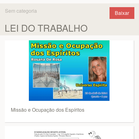
Sem categoria
Baixar
LEI DO TRABALHO
Missão e Ocupação dos Espíritos