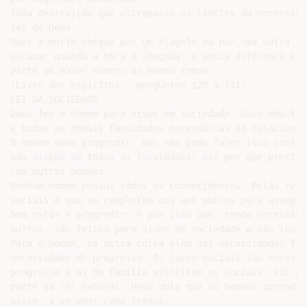
Toda destruição que ultrapassa os limites da necessida
lei de Deus.

Quer a morte chegue por um flagelo ou por uma outra ca
escapar quando a hora é chegada; a única diferença é q
parte um maior número ao mesmo tempo.

(Livro dos Espíritos – perguntas 128 à 741)

LEI DA SOCIEDADE

Deus fez o homem para viver em sociedade. Deus deu-lhe
e todas as demais faculdades necessárias ao relacioname
O homem deve progredir, mas não pode fazer isso sozinh
não dispõe de todas as faculdades; eis por que precisa
com outros homens.

Nenhum homem possui todos os conhecimentos. Pelas relaç
sociais é que se completam uns aos outros para assegura
bem estar e progredir: é por isso que, tendo necessida
outros, são feitos para viver em sociedade e não isolad
Para o homem, há outra coisa além das necessidades físi
necessidade do progresso. Os laços sociais são necessár
progresso e os de família estreitam os sociais: eis po
parte da lei natural. Deus quis que os homens aprendess
assim, a se amar como irmãos.
