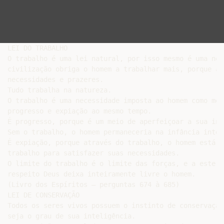
LEI DO TRABALHO

O trabalho é uma lei natural, por isso mesmo é uma nec
civilização obriga o homem a trabalhar mais, porque au
necessidades e prazeres.

Tudo trabalha na natureza.

O trabalho é uma necessidade imposta ao homem como meio
progresso e expiação ao mesmo tempo.

É progresso, porque é um meio de aperfeiçoar a sua int
Sem o trabalho, o homem permaneceria na infância intele
É expiação, porque através do trabalho, o homem está s
trabalho para satisfazer suas necessidades.

O limite do trabalho é o limite das forças, e a este

respeito Deus deixa inteiramente livre o homem.

(Livro dos Espíritos – perguntas 674 à 685)

LEI DE CONSERVAÇÃO

Todos os seres vivos possuem o instinto de conservação
seja o grau de sua inteligência.
