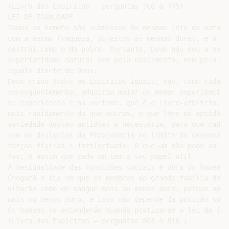
(Livro dos Espíritos – perguntas 766 à 775)

LEI DE IGUALDADE

Todos os homens são submissos às mesmas leis da nature
com a mesma fraqueza, sujeitos às mesmas dores, e o co
destrói como o do pobre. Portanto, Deus não deu a nenh
superioridade natural nem pelo nascimento, nem pela mo
iguais diante de Deus.

Deus criou todos os Espíritos iguais; mas, como cada u
conseqüentemente, adquiriu maior ou menor experiência;
na experiência e na vontade, que é o livre-arbítrio. D
mais rapidamente do que outros, o que lhes dá aptidões
variedade dessas aptidões é necessária, para que cada 
com os desígnios da Providência no limite do desenvolv
forças físicas e intelectuais. O que um não pode ou nã
faz; é assim que cada um tem o seu papel útil.

A desigualdade das condições sociais é obra do homem e
Chegará o dia em que os membros da grande família dos 
olharão como de sangue mais ou menos puro, porque apen
mais ou menos puro, e isso não depende da posição socia
Os homens se entenderão quando praticarem a lei da just