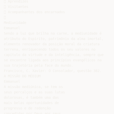
 Aprendizes

 Visitantes

 Acompanhantes dos encarnados



Mediunidade

Emmanuel

Sendo a luz que brilha na carne, a mediunidade é

atributo do Espírito, patrimônio da alma imortal,

elemento renovador da posição moral da criatura

terrena, enriquecendo todos os seu valores no

capítulo da virtude e da inteligência, sempre que

se encontre ligada aos princípios evangélicos na

sua trajetória pela face do mundo.

Francisco, C. Xavier: O Consolador, questão 382.

A MISSÃO DO MÉDIUM

Emmanuel

A missão mediúnica, se tem os

seus percalços e as suas lutas

dolorosas, é também uma das

mais belas oportunidades de

progresso e de redenção

concedidas por Deus aos seus
