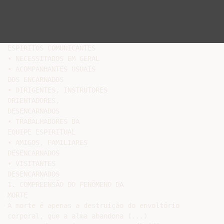
ESPÍRITOS COMUNICANTES

• NECESSITADOS EM GERAL

• ACOMPANHANTES USUAIS

DOS ENCARNADOS

• DIRIGENTES, INSTRUTORES

ORIENTADORES,

DESENCARNADOS

• TRABALHADORES DA

EQUIPE ESPIRITUAL

• AMIGOS, FAMILIARES

DESENCARNADOS

• VISITANTES

DESENCARNADOS

1. COMPREENSÃO DO FENÔMENO DA

MORTE

A morte é apenas a destruição do envoltório

corporal, que a alma abandona (...)
