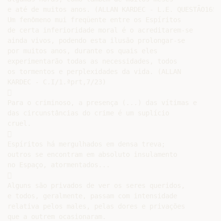
e até de muitos anos. (ALLAN KARDEC - L.E. QUESTÃO165)

Um fenômeno mui freqüente entre os Espíritos

de certa inferioridade moral é o acreditarem-se

ainda vivos, podendo esta ilusão prolongar-se

por muitos anos, durante os quais eles

experimentarão todas as necessidades, todos

os tormentos e perplexidades da vida. (ALLAN

KARDEC - C.I/1.ªprt,7/23)



Para o criminoso, a presença (...) das vítimas e

das circunstâncias do crime é um suplício

cruel.



Espíritos há mergulhados em densa treva;

outros se encontram em absoluto insulamento

no Espaço, atormentados...



Alguns são privados de ver os seres queridos,

e todos, geralmente, passam com intensidade

relativa pelos males, pelas dores e privações

que a outrem ocasionaram.
