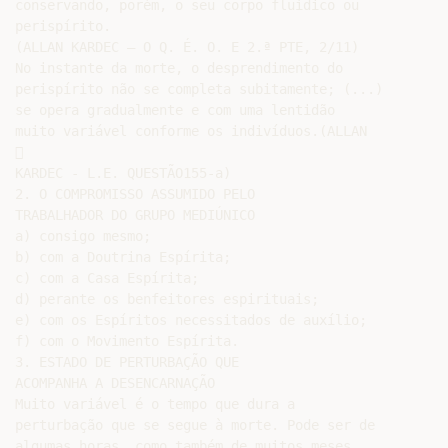
conservando, porém, o seu corpo fluídico ou

perispírito.

(ALLAN KARDEC – O Q. É. O. E 2.ª PTE, 2/11)

No instante da morte, o desprendimento do

perispírito não se completa subitamente; (...)

se opera gradualmente e com uma lentidão

muito variável conforme os indivíduos.(ALLAN



KARDEC - L.E. QUESTÃO155-a)

2. O COMPROMISSO ASSUMIDO PELO

TRABALHADOR DO GRUPO MEDIÚNICO

a) consigo mesmo;

b) com a Doutrina Espírita;

c) com a Casa Espírita;

d) perante os benfeitores espirituais;

e) com os Espíritos necessitados de auxílio;

f) com o Movimento Espírita.

3. ESTADO DE PERTURBAÇÃO QUE

ACOMPANHA A DESENCARNAÇÃO

Muito variável é o tempo que dura a

perturbação que se segue à morte. Pode ser de

algumas horas, como também de muitos meses
