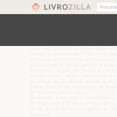
Associação Académica da Universidade do Mi
Revisão do Regime Jurídico das Instituiçõe
O Programa do XIX Governo Constitucional 
estruturantes do Ensino Superior e a sua 
deficientes. A principal dessas leis é o 
O atual Governo, desde a sua entrada em f
de iniciar um processo de revisão da Lei 
Regime Jurídico das Instituições de Ensin
ao longo dos últimos anos.

No entanto, a realidade é bem diferente, 
da legislatura é já pouco provável que a 
normal de diálogo entre os agentes do sis
República.
