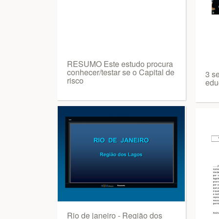
RESUMO Este estudo procura
conhecer/testar se o Capital de
3 s
risco
edu
Rio de janeiro - Região dos