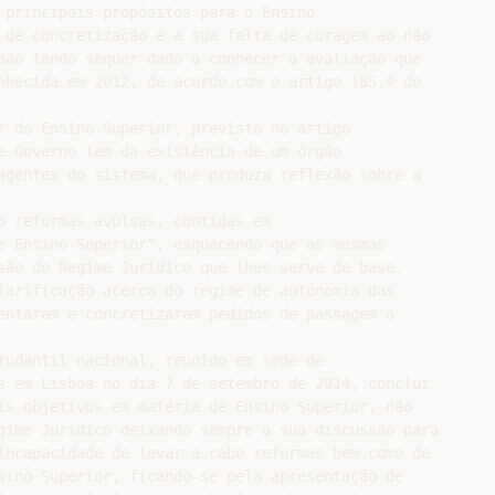
 principais propósitos para o Ensino

 de concretização e a sua falta de coragem ao não

não tendo sequer dado a conhecer a avaliação que

nhecida em 2012, de acordo com o artigo 185.º do

r do Ensino Superior, previsto no artigo

e Governo tem da existência de um órgão

agentes do sistema, que produza reflexão sobre a

o reformas avulsas, contidas em

e Ensino Superior”, esquecendo que as mesmas

são do Regime Jurídico que lhes serve de base.

larificação acerca do regime de autonomia das

entaram e concretizaram pedidos de passagem a

tudantil nacional, reunido em sede de

s em Lisboa no dia 7 de setembro de 2014, conclui

is objetivos em matéria de Ensino Superior, não

gime Jurídico deixando sempre a sua discussão para

incapacidade de levar a cabo reformas bem como de

sino Superior, ficando-se pela apresentação de
