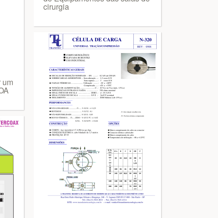
cirurgia
r um
FOA