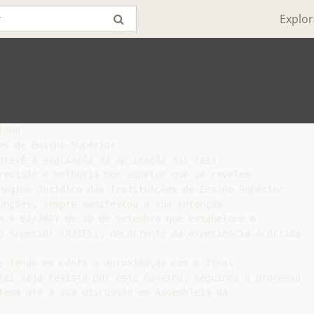
Explor
nho

s de Ensino Superior

prevê a avaliação da aplicação das leis

revisão e melhoria nos aspetos que se revelem

Regime Jurídico das Instituições de Ensino Superior.

unções, sempre manifestou a sua intenção

n.º 62/2007 de 10 de setembro que estabelece o

o Superior (RJIES), decorrente da experiência ocorrida

e tendo em conta a aproximação com o final

lei seja revista por este Governo, seguindo o processo

tema até à sua discussão em Assembleia da
