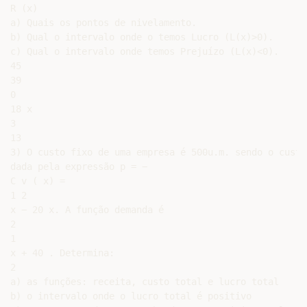
R (x)

a) Quais os pontos de nivelamento.

b) Qual o intervalo onde o temos Lucro (L(x)>0).

c) Qual o intervalo onde temos Prejuízo (L(x)<0).

45

39

0

18 x

3

13

3) O custo fixo de uma empresa é 500u.m. sendo o custo
dada pela expressão p = −

C v ( x) =

1 2

x − 20 x. A função demanda é

2

1

x + 40 . Determina:

2

a) as funções: receita, custo total e lucro total

b) o intervalo onde o lucro total é positivo
