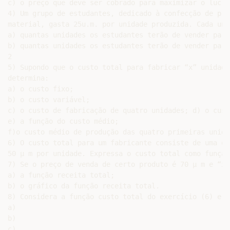
c) o preço que deve ser cobrado para maximizar o lucro.
4) Um grupo de estudantes, dedicado à confecção de pro
material, gasta 25u.m. por unidade produzida. Cada uni
a) quantas unidades os estudantes terão de vender para
b) quantas unidades os estudantes terão de vender para
2

5) Supondo que o custo total para fabricar “x” unidade
determina:

a) o custo fixo;

b) o custo variável;

c) o custo de fabricação de quatro unidades; d) o cust
e) a função do custo médio;

f)o custo médio de produção das quatro primeiras unidad
6) O custo total para um fabricante consiste de uma qu
50 µ m por unidade. Expressa o custo total como função
7) Se o preço de venda de certo produto é 70 µ m e “x”
a) a função receita total;

b) o gráfico da função receita total.

8) Considera a função custo total do exercício (6) e a
a)

b)

c)
