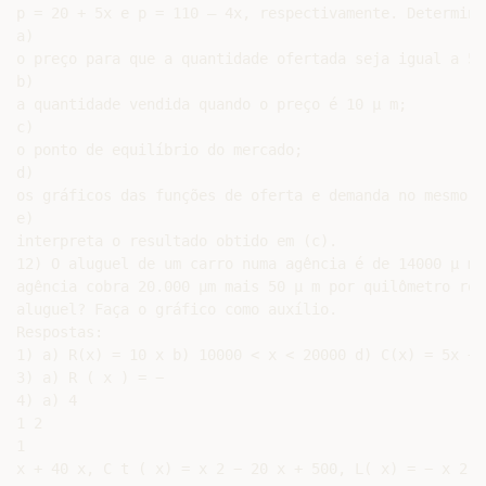
p = 20 + 5x e p = 110 – 4x, respectivamente. Determina:
a)

o preço para que a quantidade ofertada seja igual a 50;
b)

a quantidade vendida quando o preço é 10 µ m;

c)

o ponto de equilíbrio do mercado;

d)

os gráficos das funções de oferta e demanda no mesmo s
e)

interpreta o resultado obtido em (c).

12) O aluguel de um carro numa agência é de 14000 µ m 
agência cobra 20.000 µm mais 50 µ m por quilômetro rod
aluguel? Faça o gráfico como auxílio.

Respostas:

1) a) R(x) = 10 x b) 10000 < x < 20000 d) C(x) = 5x + 
3) a) R ( x ) = −

4) a) 4

1 2

1

x + 40 x, C t ( x) = x 2 − 20 x + 500, L( x) = − x 2 +