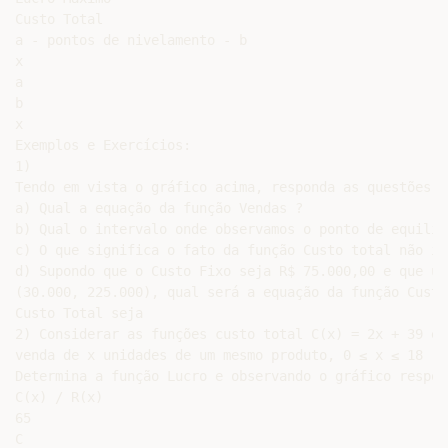
Custo Total

a - pontos de nivelamento - b

x

a

b

x

Exemplos e Exercícios:

1)

Tendo em vista o gráfico acima, responda as questões ab
a) Qual a equação da função Vendas ?

b) Qual o intervalo onde observamos o ponto de equilíbr
c) O que significa o fato da função Custo total não in
d) Supondo que o Custo Fixo seja R$ 75.000,00 e que um
(30.000, 225.000), qual será a equação da função Custo
Custo Total seja

2) Considerar as funções custo total C(x) = 2x + 39 e 
venda de x unidades de um mesmo produto, 0 ≤ x ≤ 18 , 
Determina a função Lucro e observando o gráfico respond
C(x) / R(x)

65

C
