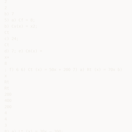
2

2

b) 7

5) a) Cf = 8;

b) Cv(x) = x2;

Ct

c) 24;

Ct

d) 7; e) Cm(x) =

x+

8

; f) 6 6) Ct (x) = 50x + 200 7) a) Rt (x) = 70x b)

x

Rt

Rt

280

400

200

4

4

3

8) a) Lt (x) = 20x – 200;
