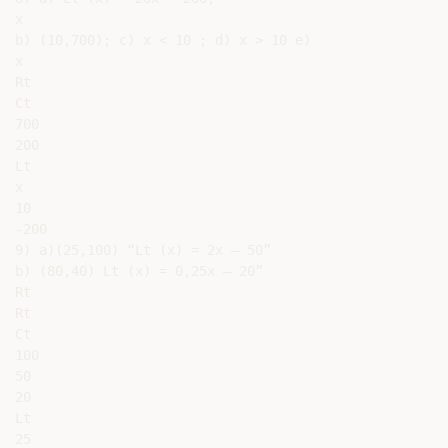
x

b) (10,700); c) x < 10 ; d) x > 10 e)

x

Rt

Ct

700

200

Lt

x

10

-200

9) a)(25,100) “Lt (x) = 2x – 50”

b) (80,40) Lt (x) = 0,25x – 20”

Rt

Rt

Ct

100

50

20

Lt

25
