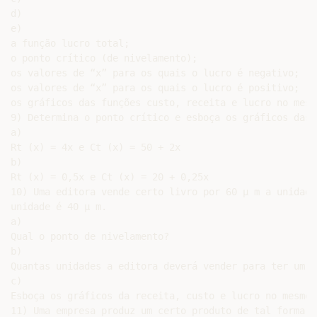
d)

e)

a função lucro total;

o ponto crítico (de nivelamento);

os valores de “x” para os quais o lucro é negativo;

os valores de “x” para os quais o lucro é positivo;

os gráficos das funções custo, receita e lucro no mesm
9) Determina o ponto crítico e esboça os gráficos das 
a)

Rt (x) = 4x e Ct (x) = 50 + 2x

b)

Rt (x) = 0,5x e Ct (x) = 20 + 0,25x

10) Uma editora vende certo livro por 60 µ m a unidade
unidade é 40 µ m.

a)

Qual o ponto de nivelamento?

b)

Quantas unidades a editora deverá vender para ter um l
c)

Esboça os gráficos da receita, custo e lucro no mesmo 
11) Uma empresa produz um certo produto de tal forma q