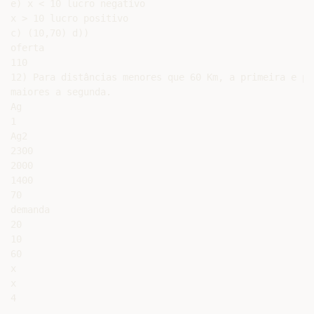
e) x < 10 lucro negativo

x > 10 lucro positivo

c) (10,70) d))

oferta

110

12) Para distâncias menores que 60 Km, a primeira e par
maiores a segunda.

Ag

1

Ag2

2300

2000

1400

70

demanda

20

10

60

x

x
