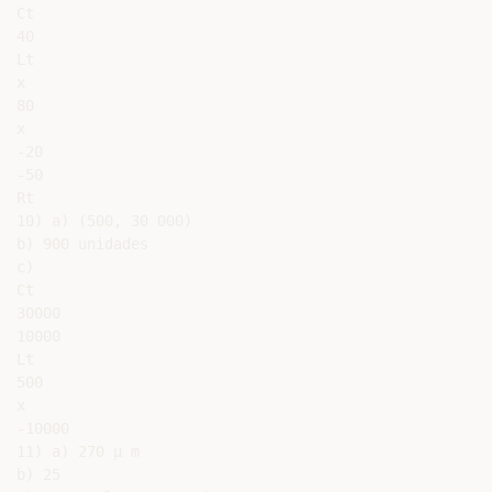
Ct

40

Lt

x

80

x

-20

-50

Rt

10) a) (500, 30 000)

b) 900 unidades

c)

Ct

30000

10000

Lt

500

x

-10000

11) a) 270 µ m

b) 25
