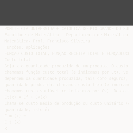
PONTIFÍCIA UNIVERSIDADE CATÓLICA DO RIO GRANDE DO SUL

Faculdade de Matemática - Departamento de Matemática

Matemática- Prof. Francisco Silveira

Funções: aplicações

FUNÇÃO CUSTO TOTAL, FUNÇÃO RECEITA TOTAL E FUNÇÃOLUCRO 
Custo total

Seja x a quantidade produzida de um produto. O custo t
chamamos função custo total (e indicamos por Ct). Veri
dependem da quantidade produzida, tais como seguros, a
quantidade produzida, chamamos custo fixo (e indicamos
chamamos custo variável (e indicamos por Cv). Desta fo
Ct(x) = Cf + Cv(x)

Chama-se custo médio de produção ou custo unitário (e 
quantidade, isto é:

C m (x) =

C t (x)

x
