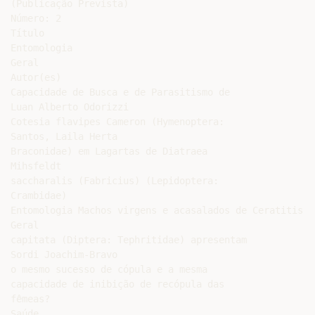
(Publicação Prevista)

Número: 2

Título

Entomologia

Geral

Autor(es)

Capacidade de Busca e de Parasitismo de

Luan Alberto Odorizzi

Cotesia flavipes Cameron (Hymenoptera:

Santos, Laila Herta

Braconidae) em Lagartas de Diatraea

Mihsfeldt

saccharalis (Fabricius) (Lepidoptera:

Crambidae)

Entomologia Machos virgens e acasalados de Ceratitis L
Geral

capitata (Diptera: Tephritidae) apresentam

Sordi Joachim-Bravo

o mesmo sucesso de cópula e a mesma

capacidade de inibição de recópula das

fêmeas?

Saúde
