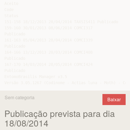
Aceito

Code

Status

151-158 18/12/2013 28/04/2014 TAXSIS411 Publicado

159-160 30/01/2013 08/06/2014 COMCI317

Publicado

161-163 05/04/2013 28/04/2014 COMCI339

Publicado

164-166 13/12/2013 20/03/2014 COMCI408

Publicado

167-170 14/03/2014 28/05/2014 COMCI424

Publicado

EntomoBrasilis Manager v3.5

Sem categoria
Baixar
Publicação prevista para dia
18/08/2014