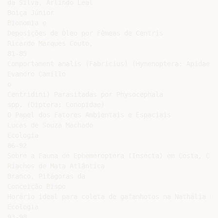
da Silva, Arlindo Leal

Boiça Júnior

Bionomia e

Deposições de Óleo por Fêmeas de Centris

Ricardo Marques Couto,

81-85

Comportament analis (Fabricius) (Hymenoptera: Apidae:

Evandro Camillo

o

Centridini) Parasitadas por Physocephala

spp. (Diptera: Conopidae)

O Papel dos Fatores Ambientais e Espaciais

Lucas de Souza Machado

Ecologia

86-92

Sobre a Fauna de Ephemeroptera (Insecta) em Costa, Cir
Riachos de Mata Atlântica

Branco, Pitágoras da

Conceição Bispo

Horário ideal para coleta de gafanhotos na Nathália Le
Ecologia

93-98
