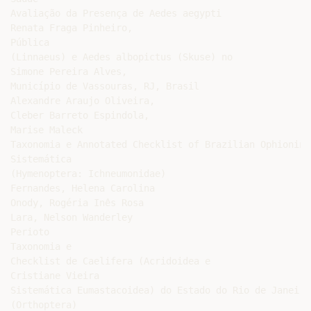
Avaliação da Presença de Aedes aegypti

Renata Fraga Pinheiro,

Pública

(Linnaeus) e Aedes albopictus (Skuse) no

Simone Pereira Alves,

Município de Vassouras, RJ, Brasil

Alexandre Araujo Oliveira,

Cleber Barreto Espindola,

Marise Maleck

Taxonomia e Annotated Checklist of Brazilian Ophionina
Sistemática

(Hymenoptera: Ichneumonidae)

Fernandes, Helena Carolina

Onody, Rogéria Inês Rosa

Lara, Nelson Wanderley

Perioto

Taxonomia e

Checklist de Caelifera (Acridoidea e

Cristiane Vieira

Sistemática Eumastacoidea) do Estado do Rio de Janeiro
(Orthoptera)
