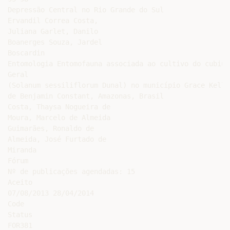
Depressão Central no Rio Grande do Sul

Ervandil Correa Costa,

Juliana Garlet, Danilo

Boanerges Souza, Jardel

Boscardin

Entomologia Entomofauna associada ao cultivo do cubiu 
Geral

(Solanum sessiliflorum Dunal) no município Grace Kelly
de Benjamin Constant, Amazonas, Brasil

Costa, Thaysa Nogueira de

Moura, Marcelo de Almeida

Guimarães, Ronaldo de

Almeida, José Furtado de

Miranda

Fórum

Nº de publicações agendadas: 15

Aceito

07/08/2013 28/04/2014

Code

Status

FOR381
