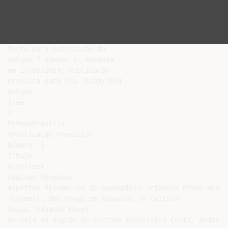
Pauta para publicação do

volume 7 número 2; Fechada

em 17/05/2014; Publicação

prevista para dia 18/08/2014

Volume:

Área

7

EntomoBrasilis

(Publicação Prevista)

Número: 2

Título

Autor(es)

Páginas Recebido

Aspectos Bionômicos de Spodoptera eridania Bruno Henri
(Cramer): Uma Praga em Expansão na Cultura

Souza, Eduardo Neves

da Soja na Região do Cerrado Brasileiro Costa, Anderso