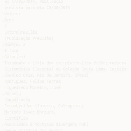
em 17/05/2014; Publicação

prevista para dia 18/08/2014

Volume:

Área

7

EntomoBrasilis

(Publicação Prevista)

Número: 2

Título

Autor(es)

Taxonomia e Lista dos exemplares-tipo de Heteroptera M
Sistemática (Insecta) da Coleção Costa Lima, Instituto
Oswaldo Cruz, Rio de Janeiro, Brasil

Rodrigues, Felipe Ferraz

Figueiredo Moreira, José

Jurberg

Comunicação

Cerambycidae (Insecta, Coleoptera)

Marinêz Isaac Marques,

Científica

Associados à Vochysia divergens Pohl

Geane Brizzola dos Santos,
