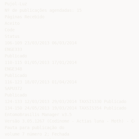
Pujol-Luz

Nº de publicações agendadas: 15

Páginas Recebido

Aceito

Code

Status

106-109 23/03/2013 06/03/2014

ENGE333

Publicado

110-115 01/05/2013 17/01/2014

ENGE348

Publicado

116-123 18/07/2013 01/04/2014

SAPU372

Publicado

124-133 12/03/2013 29/03/2014 TAXSIS330 Publicado

134-150 24/05/2013 19/03/2014 TAXSIS354 Publicado

EntomoBrasilis Manager v3.5

Versão 3.05.1267 (Codinome - Actias luna - Moth) - Cop
Pauta para publicação do

volume 7 número 2; Fechada
