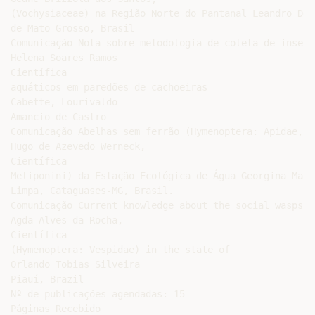
(Vochysiaceae) na Região Norte do Pantanal Leandro Dên
de Mato Grosso, Brasil

Comunicação Nota sobre metodologia de coleta de insetos
Helena Soares Ramos

Científica

aquáticos em paredões de cachoeiras

Cabette, Lourivaldo

Amancio de Castro

Comunicação Abelhas sem ferrão (Hymenoptera: Apidae,

Hugo de Azevedo Werneck,

Científica

Meliponini) da Estação Ecológica de Água Georgina Mari
Limpa, Cataguases-MG, Brasil.

Comunicação Current knowledge about the social wasps

Agda Alves da Rocha,

Científica

(Hymenoptera: Vespidae) in the state of

Orlando Tobias Silveira

Piauí, Brazil

Nº de publicações agendadas: 15

Páginas Recebido
