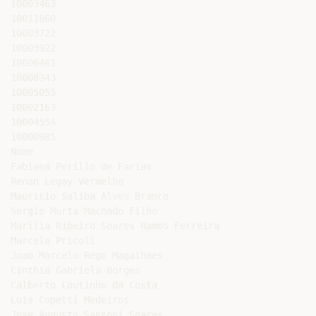
10003463

10011860

10003722

10003922

10006461

10008343

10005055

10002163

10004554

10000985

Nome

Fabiana Perillo de Farias

Renan Legay Vermelho

Mauricio Saliba Alves Branco

Sergio Murta Machado Filho

Marilia Ribeiro Soares Ramos Ferreira

Marcela Pricoli

Joao Marcelo Rego Magalhaes

Cinthia Gabriela Borges

Calberto Coutinho da Costa

Luis Copetti Medeiros

Jose Augusto Sansoni Soares
