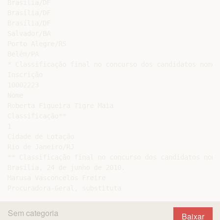
Brasília/DF

Brasília/DF

Brasília/DF

Salvador/BA

Porto Alegre/RS

Belém/PA

* Classificação final no concurso dos candidatos nomea
Inscrição

10002223

Nome

Roberta Figueira Tigre Maia

Classificação**

1

Cidade de Lotação

Rio de Janeiro/RJ

** Classificação final no concurso dos candidatos nome
Brasília, 24 de junho de 2010.

Marusa Vasconcelos Freire

Sem categoria
Baixar