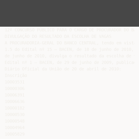
12º CONCURSO PÚBLICO PARA O CARGO DE PROCURADOR DO BAN
DIVULGAÇÃO DO RESULTADO DA ESCOLHA DE VAGAS

A PROCURADORIA-GERAL DO BANCO CENTRAL, tendo em vista 
1.5 do Edital nº 15 – BACEN, de 18 de junho de 2010, p
de junho de 2010, divulga o resultado da escolha de va
Edital nº 1 – BACEN, de 29 de junho de 2009, publicado
Diário Oficial da União de 20 de abril de 2010:

Inscrição

10003531

10000306

10006391

10006636

10000182

10000530

10000548

10004964

10005829
