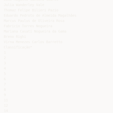
Julia Wanderley Vale

Thomaz Felipe Bilieri Pazio

Eduardo Pedroto de Almeida Magalhães

Marcus Paulus de Oliveira Rosa

Fabricio Torres Nogueira

Mariana Casati Nogueira da Gama

Breno Righi

Virna Menezes Carlos Barretto

Classificação*

1

2

3

4

5

6

7

8

9

11

12

14
