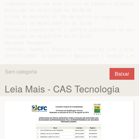
Compuware está com novo diretor de Canais e Alianças

Publicado em 07/07/2009 às 09:30:00

D-Link dá desconto de 20% em switch de segurança

Publicado em 06/07/2009 às 16:10:00

Montadora investe em TI e unifica plataformas de marcas
Publicado em 06/07/2009 às 15:10:00

Document Management

CONTEÚDO: Agenda | Enquetes | Revista On-line | Artigo
Sem categoria
Baixar
Leia Mais - CAS Tecnologia