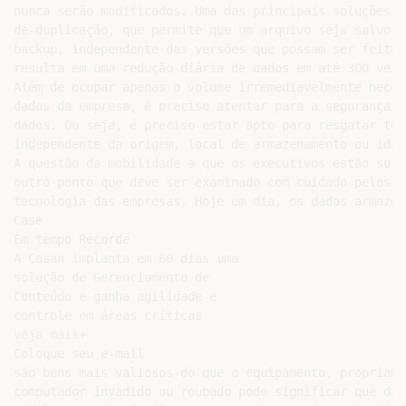
nunca serão modificados. Uma das principais soluções e
de-duplicação, que permite que um arquivo seja salvo a
backup, independente das versões que possam ser feitas
resulta em uma redução diária de dados em até 300 vezes
Além de ocupar apenas o volume irremediavelmente neces
dados da empresa, é preciso atentar para a segurança e
dados. Ou seja, é preciso estar apto para resgatar tod
independente da origem, local de armazenamento ou idad
A questão da mobilidade a que os executivos estão suje
outro ponto que deve ser examinado com cuidado pelos d
tecnologia das empresas. Hoje em dia, os dados armazen
Case

Em tempo Recorde

A Cosan implanta em 60 dias uma

solução de Gerenciamento de

Conteúdo e ganha agilidade e

controle em áreas críticas

veja mais+

Coloque seu e-mail

são bens mais valiosos do que o equipamento, propriame
computador invadido ou roubado pode significar que dad