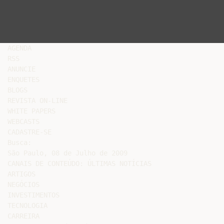
AGENDA

RSS

ANUNCIE

ENQUETES

BLOGS

REVISTA ON-LINE

WHITE PAPERS

WEBCASTS

CADASTRE-SE

Busca:

São Paulo, 08 de Julho de 2009

CANAIS DE CONTEÚDO: ÚLTIMAS NOTÍCIAS

ARTIGOS

NEGÓCIOS

INVESTIMENTOS

TECNOLOGIA

CARREIRA
