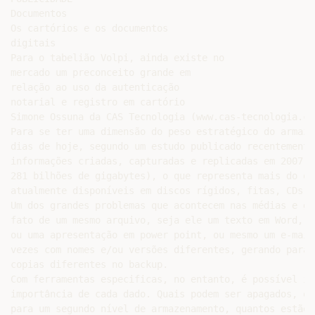
Documentos

Os cartórios e os documentos

digitais

Para o tabelião Volpi, ainda existe no

mercado um preconceito grande em

relação ao uso da autenticação

notarial e registro em cartório

Simone Ossuna da CAS Tecnologia (www.cas-tecnologia.com
Para se ter uma dimensão do peso estratégico do armaze
dias de hoje, segundo um estudo publicado recentemente
informações criadas, capturadas e replicadas em 2007 f
281 bilhões de gigabytes), o que representa mais do qu
atualmente disponíveis em discos rígidos, fitas, CDs, 
Um dos grandes problemas que acontecem nas médias e gr
fato de um mesmo arquivo, seja ele um texto em Word, u
ou uma apresentação em power point, ou mesmo um e-mail
vezes com nomes e/ou versões diferentes, gerando para 
copias diferentes no backup.

Com ferramentas especificas, no entanto, é possível id
importância de cada dado. Quais podem ser apagados, qu
para um segundo nível de armazenamento, quantos estão 