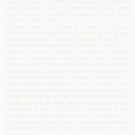
sigilosos sejam facilmente acessados por desconhecidos
espiões digitais, com resultados desastrosos e perdas 
Exemplos recentes de roubos de dados sigilosos dominam
veículos especializados:

EUA perde dados de 3 milhões de condutores britânicos

Alunos do Reino Unido foram vítimas da perda de arquiv
que continham nome, endereço, telefone e e-mail.

Reino Unido perde dados de 7 milhões de famílias

Órgão que controla o pagamento de impostos e benefício
dados de 25 milhões de registros de crianças beneficiár
Dados de 100 mil trabalhadores são perdidos nos EUA

Órgão responsável pela segurança em aeroportos informa
com informações de atuais e antigos trabalhadores.

Roubo expõe dados pessoais de 337 mil eleitores nos EUA
Roubo de dois notebooks sem encriptação em Nashville v
do Seguro Social de 337 mil eleitores antes do Natal.

Vítimas de perda de dados nos EUA passam dos 100 milhõe
Com a perda de dados de 382 mil funcionários da Boeing
de dados desde 2005 passa marca dos 100 milhões.

Neste contexto, já há soluções a preços bastante convi
os dados dos notebooks sejam criptografados e acessado
autorizadas.
