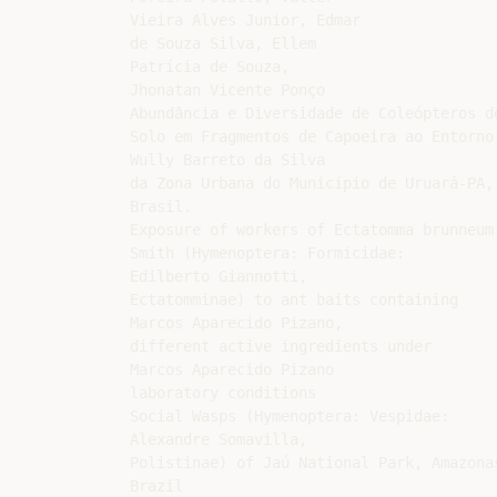
Vieira Alves Junior, Edmar

de Souza Silva, Ellem

Patrícia de Souza,

Jhonatan Vicente Ponço

Abundância e Diversidade de Coleópteros de
Solo em Fragmentos de Capoeira ao Entorno

Wully Barreto da Silva

da Zona Urbana do Município de Uruará-PA,

Brasil.

Exposure of workers of Ectatomma brunneum 
Smith (Hymenoptera: Formicidae:

Edilberto Giannotti,

Ectatomminae) to ant baits containing

Marcos Aparecido Pizano,

different active ingredients under

Marcos Aparecido Pizano

laboratory conditions

Social Wasps (Hymenoptera: Vespidae:

Alexandre Somavilla,

Polistinae) of Jaú National Park, Amazonas
Brazil
