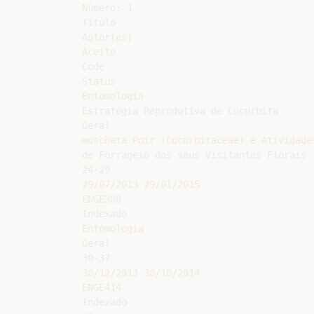
Número: 1

Título

Autor(es)

Aceito

Code

Status

Entomologia

Estratégia Reprodutiva de Cucurbita

Geral

moschata Poir (Cucurbitaceae) e Atividades
de Forrageio dos seus Visitantes Florais

24-29

29/07/2013 29/01/2015

ENGE380

Indexado

Entomologia

Geral

30-37

30/12/2013 30/10/2014

ENGE414

Indexado
