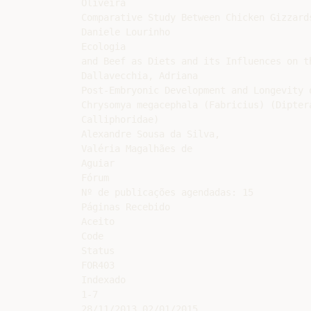
Oliveira

Comparative Study Between Chicken Gizzards
Daniele Lourinho

Ecologia

and Beef as Diets and its Influences on th
Dallavecchia, Adriana

Post-Embryonic Development and Longevity 
Chrysomya megacephala (Fabricius) (Dipter
Calliphoridae)

Alexandre Sousa da Silva,

Valéria Magalhães de

Aguiar

Fórum

Nº de publicações agendadas: 15

Páginas Recebido

Aceito

Code

Status

FOR403

Indexado

1-7

28/11/2013 02/01/2015
