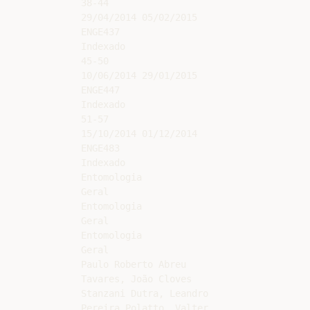
38-44

29/04/2014 05/02/2015

ENGE437

Indexado

45-50

10/06/2014 29/01/2015

ENGE447

Indexado

51-57

15/10/2014 01/12/2014

ENGE483

Indexado

Entomologia

Geral

Entomologia

Geral

Entomologia

Geral

Paulo Roberto Abreu

Tavares, João Cloves

Stanzani Dutra, Leandro

Pereira Polatto, Valter
