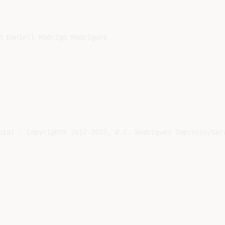
n Daniell Rodrigo Rodrigues

bia) - Copyright© 2012-2015, W.C. Rodrigues Impresso/Gera