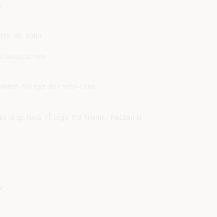


to do tubo

taceicornes

André Felipe Barreto-Lima,

ia angulosa Thiago Mahlmann, Reinanda


