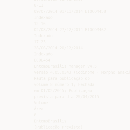
8-11

09/07/2014 01/11/2014 BIOCOM458

Indexado

12-16

02/08/2014 27/12/2014 BIOCOM462

Indexado

17-23

28/06/2014 20/12/2014

Indexado

ECOL454

EntomoBrasilis Manager v4.5

Versão 4.05.0343 (Codinome - Morpho anaxi
Pauta para publicação do

volume 8 número 1; Fechada

em 01/02/2015; Publicação

prevista para dia 25/04/2015

Volume:

Área

8

EntomoBrasilis

(Publicação Prevista)
