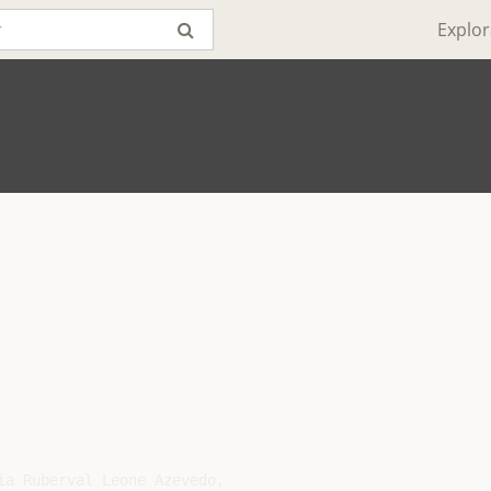
Explor
ia Ruberval Leone Azevedo,
