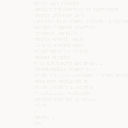
Marcio Luiz Oliveira

Sampling and diversity of Hymenoptera

Rogeria Inês Rosa Lara,

(Insecta) in an orange orchard / Brazilia
savannah fragment interface

Fernandes, Danielle

Roberta versuti, Maria

Flora de Almeida Tango,

Nelson Wanderley Perioto

Páginas Recebido

Nº de publicações agendadas: 15

EntomoBrasilis Manager v4.5

Versão 4.05.0343 (Codinome - Morpho anaxi
Pauta para publicação do

volume 8 número 1; Fechada

em 01/02/2015; Publicação

prevista para dia 25/04/2015

Volume:

8

Número: 1

Área
