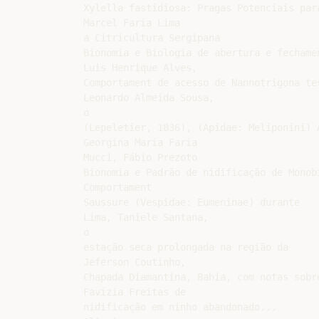
Xylella fastidiosa: Pragas Potenciais para
Marcel Faria Lima

a Citricultura Sergipana

Bionomia e Biologia de abertura e fechamen
Luis Henrique Alves,

Comportament de acesso de Nannotrigona tes
Leonardo Almeida Sousa,

o

(Lepeletier, 1836), (Apidae: Meliponini) 
Georgina Maria Faria

Mucci, Fábio Prezoto

Bionomia e Padrão de nidificação de Monob
Comportament

Saussure (Vespidae: Eumeninae) durante

Lima, Taniele Santana,

o

estação seca prolongada na região da

Jeferson Coutinho,

Chapada Diamantina, Bahia, com notas sobre
Favízia Freitas de

nidificação em ninho abandonado...
