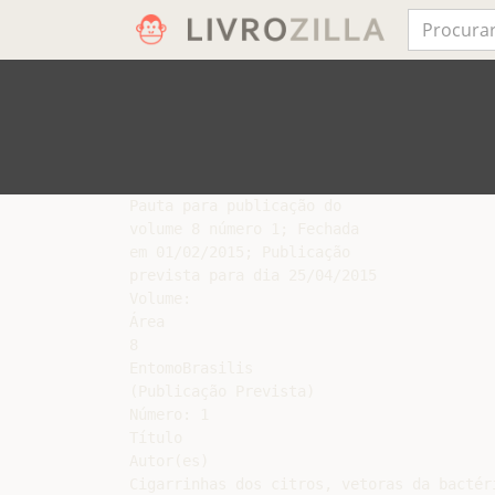
Pauta para publicação do

volume 8 número 1; Fechada

em 01/02/2015; Publicação

prevista para dia 25/04/2015

Volume:

Área

8

EntomoBrasilis

(Publicação Prevista)

Número: 1

Título

Autor(es)

Cigarrinhas dos citros, vetoras da bactér