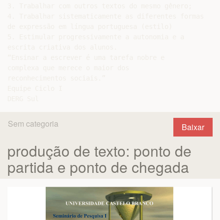
3. Trabalhar com outros textos do mesmo gênero;

4. Trabalhar sistematicamente as diferentes formas

de expressão em língua portuguesa (estilo)

5. Estimular progressivamente a autonomia e a

escrita criativa dos alunos.

“Ensinar a escrever é uma tarefa nobre e

complexa que merece o maior dos

reconhecimentos sociais.”

Equipe Ciclo I

Sem categoria
Baixar
produção de texto: ponto de
partida e ponto de chegada