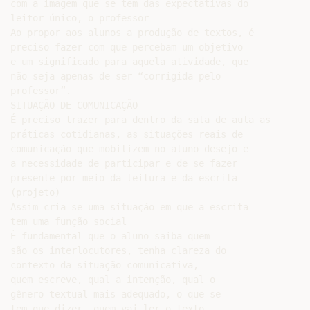
com a imagem que se tem das expectativas do

leitor único, o professor

Ao propor aos alunos a produção de textos, é

preciso fazer com que percebam um objetivo

e um significado para aquela atividade, que

não seja apenas de ser “corrigida pelo

professor”.

SITUAÇÃO DE COMUNICAÇÃO

É preciso trazer para dentro da sala de aula as

práticas cotidianas, as situações reais de

comunicação que mobilizem no aluno desejo e

a necessidade de participar e de se fazer

presente por meio da leitura e da escrita

(projeto)

Assim cria-se uma situação em que a escrita

tem uma função social

É fundamental que o aluno saiba quem

são os interlocutores, tenha clareza do

contexto da situação comunicativa,

quem escreve, qual a intenção, qual o

gênero textual mais adequado, o que se

tem que dizer, quem vai ler o texto,
