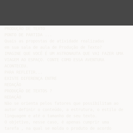
PRODUÇÃO DE TEXTO

PONTO DE PARTIDA ...

Quais as propostas de atividade realizadas

em sua sala de aula de Produção de Texto?

IMAGINE QUE VOCÊ É UM ASTRONAUTA QUE VAI FAZER UMA

VIAGEM AO ESPAÇO. CONTE COMO ESSA AVENTURA

ACONTECEU.

PARA REFLETIR...

EXISTE DIFERENÇA ENTRE

REDAÇÃO

PRODUÇÃO DE TEXTOS ?

REDAÇÃO

Não se orienta pelos fatores que possibilitam ao

autor definir o conteúdo, a estrutura, o estilo de

linguagem e até o tamanho de seu texto.

O objetivo, nesse caso, é apenas cumprir uma

tarefa , na qual se molda o produto de acordo
