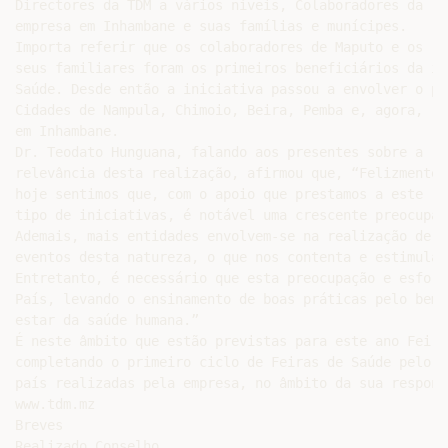
Directores da TDM a vários níveis, Colaboradores da

empresa em Inhambane e suas famílias e munícipes.

Importa referir que os colaboradores de Maputo e os

seus familiares foram os primeiros beneficiários da in
Saúde. Desde então a iniciativa passou a envolver o pú
Cidades de Nampula, Chimoio, Beira, Pemba e, agora,

em Inhambane.

Dr. Teodato Hunguana, falando aos presentes sobre a

relevância desta realização, afirmou que, “Felizmente,

hoje sentimos que, com o apoio que prestamos a este

tipo de iniciativas, é notável uma crescente preocupaç
Ademais, mais entidades envolvem-se na realização de

eventos desta natureza, o que nos contenta e estimula.

Entretanto, é necessário que esta preocupação e esforç
País, levando o ensinamento de boas práticas pelo bem

estar da saúde humana.”

É neste âmbito que estão previstas para este ano Feira
completando o primeiro ciclo de Feiras de Saúde pelo

país realizadas pela empresa, no âmbito da sua respons
www.tdm.mz

Breves

Realizado Conselho
