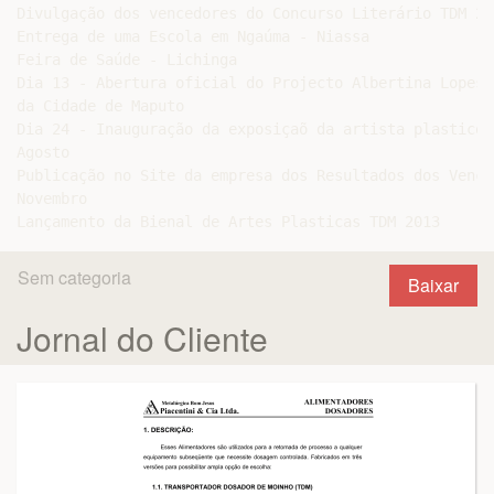
Divulgação dos vencedores do Concurso Literário TDM 201
Entrega de uma Escola em Ngaúma - Niassa

Feira de Saúde - Lichinga

Dia 13 - Abertura oficial do Projecto Albertina Lopes 
da Cidade de Maputo

Dia 24 - Inauguração da exposiçaõ da artista plastico 
Agosto

Publicação no Site da empresa dos Resultados dos Vence
Novembro

Sem categoria
Baixar
Jornal do Cliente