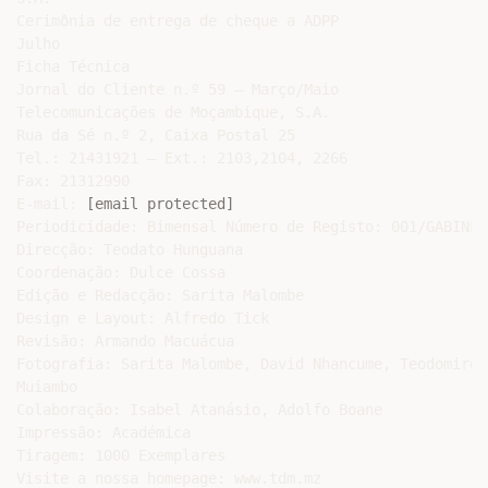
Cerimônia de entrega de cheque a ADPP

Julho

Ficha Técnica

Jornal do Cliente n.º 59 – Março/Maio

Telecomunicações de Moçambique, S.A.

Rua da Sé n.º 2, Caixa Postal 25

Tel.: 21431921 – Ext.: 2103,2104, 2266

Fax: 21312990

E-mail: 
[email protected]
Periodicidade: Bimensal Número de Registo: 001/GABINFO-
Direcção: Teodato Hunguana

Coordenação: Dulce Cossa

Edição e Redacção: Sarita Malombe

Design e Layout: Alfredo Tick

Revisão: Armando Macuácua

Fotografia: Sarita Malombe, David Nhancume, Teodomiro

Muiambo

Colaboração: Isabel Atanásio, Adolfo Boane

Impressão: Académica

Tiragem: 1000 Exemplares

Visite a nossa homepage: www.tdm.mz
