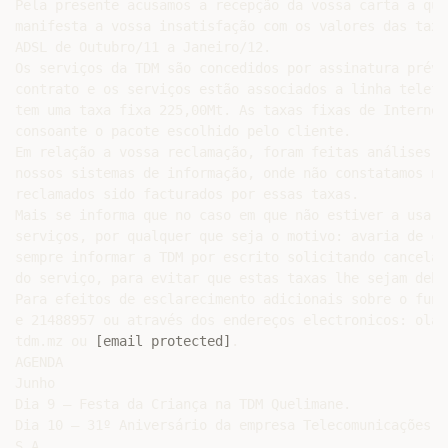
Pela presente acusamos a recepção da vossa carta a qual
manifesta a vossa insatisfação com os valores das taxas
ADSL de Outubro/11 a Janeiro/12.

Os serviços da TDM são concedidos por assinatura prévia
contrato e os serviços estão associados a linha telefó
tem uma taxa fixa 225,00Mt. As taxas fixas de Internet 
consoante o pacote escolhido pelo cliente.

Em relação a vossa reclamação, foram feitas análises no
nossos sistemas de informação, onde não constatamos ne
reclamados sido facturados por essas taxas.

Mais se informa que no caso em que não estiver a usar o
serviços, por qualquer que seja o motivo: avaria de co
sempre informar a TDM por escrito solicitando cancelame
do serviço, para evitar que estas taxas lhe sejam debit
Para efeitos de esclarecimento adicionais sobre o func
e 21488957 ou através dos endereços electronicos: olang
tdm.mz ou 
[email protected]
.

AGENDA

Junho

Dia 9 – Festa da Criança na TDM Quelimane.

Dia 10 – 31º Aniversário da empresa Telecomunicações d
S.A.
