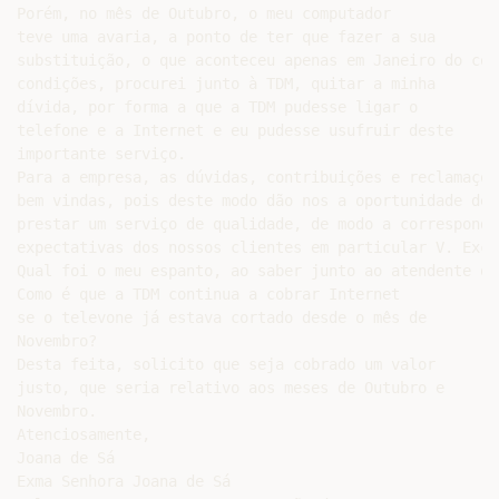
Porém, no mês de Outubro, o meu computador

teve uma avaria, a ponto de ter que fazer a sua

substituição, o que aconteceu apenas em Janeiro do cor
condições, procurei junto à TDM, quitar a minha

dívida, por forma a que a TDM pudesse ligar o

telefone e a Internet e eu pudesse usufruir deste

importante serviço.

Para a empresa, as dúvidas, contribuições e reclamações
bem vindas, pois deste modo dão nos a oportunidade de 
prestar um serviço de qualidade, de modo a corresponder
expectativas dos nossos clientes em particular V. Excia
Qual foi o meu espanto, ao saber junto ao atendente qu
Como é que a TDM continua a cobrar Internet

se o televone já estava cortado desde o mês de

Novembro?

Desta feita, solicito que seja cobrado um valor

justo, que seria relativo aos meses de Outubro e

Novembro.

Atenciosamente,

Joana de Sá

Exma Senhora Joana de Sá
