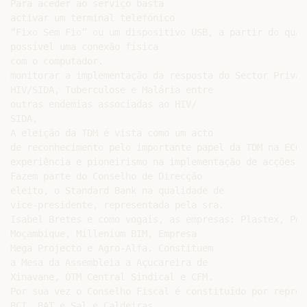
Para aceder ao serviço basta

activar um terminal telefónico

“Fixo Sem Fio” ou um dispositivo USB, a partir do qual 
possível uma conexão física

com o computador.

monitorar a implementação da resposta do Sector Privad
HIV/SIDA, Tuberculose e Malária entre

outras endemias associadas ao HIV/

SIDA,

A eleição da TDM é vista como um acto

de reconhecimento pelo importante papel da TDM na ECOS
experiência e pioneirismo na implementação de acções v
Fazem parte do Conselho de Direcção

eleito, o Standard Bank na qualidade de

vice-presidente, representada pela sra.

Isabel Bretes e como vogais, as empresas: Plastex, Pet
Moçambique, Millenium BIM, Empresa

Mega Projecto e Agro-Alfa. Constituem

a Mesa da Assembleia a Açucareira de

Xinavane, OTM Central Sindical e CFM.

Por sua vez o Conselho Fiscal é constituído por repres
BCI, BAT e Sal e Caldeiras.
