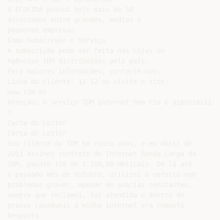
A ECOSIDA possui hoje mais de 50

associados entre grandes, médias e

pequenas empresas.

Como Subscrever o Serviço

A subscrição pode ser feita nas Lojas ou

Agências TDM distribuídas pelo país.

Para maiores informações, contacte-nos:

Linha do cliente: 12 12 ou visite o site:

www.tdm.mz

Atenção: O serviço TDM Internet Sem Fio é diponibiliza
3

Carta do Leitor

Carta do Leitor

Sou cliente da TDM há cinco anos, e em Abril de

2011 assinei contrato de Internet Banda Larga da

TDM, pacote 128 de 1.100,00 Meticais. De lá até

o passado mês de Outubro, utilizei o serviço sem

problemas graves, apesar de avarias constantes,

sempre que reclamei, fui atendida e dentro de

prazos razoáveis a minha internet era reposta.

Resposta
