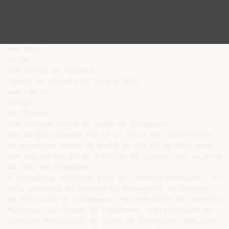
Ano 2012

nº 58

TDM Jornal do Cliente

Jornal do Cliente nº 59 Ano 2012

www.tdm.mz

Jornal

do Cliente

TDM Promove Feira de Saúde em Inhambane

Uma moldura humana fez-se ao local de concentração

às primeiras horas da manhã do dia 05 de Maio para,

com uma marcha pelas artérias da cidade, dar-se arranq
da TDM, em Inhambane.

A cerimónia, dirigida pelo Dr. Teodato Hunguana - Pres
pela presença do Secretário Permanente do Governo

da Província de Inhambane, representante do Conselho

Municipal da Cidade de Inhambane, representante do

Director Provincial de Saúde de Inhambane, Administrad