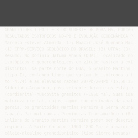
GRANITÓIDES TIPO I E S DO SUDESTE DE RORAIMA, PORÇÃO C
RESULTADOS ISOTÓPICOS ND-PB E EVOLUÇÃO GEODINÂMICA PAL
Marcelo Esteves Almeida (1); Moacir José Buenano Macam
(1) CPRM-SERVIÇO GEOLÓGICO DO BRASIL; (2) UFPA; (3) CN
Resumo: No Domínio Uatumã-Anauá (DUA), localizado no s
isotópicos e geocronológicos em zircão mostram a exist
distintos. Na parte norte do DUA, o Granito Martins Pe
(tipo I), contendo tipos que variam de isótropos a fol
to -4.74) e as elevadas razões 207Pb/204Pb (15,58-15,7
Sideriana-Arqueana, possivelmente durante os estágios 
(cordierita)-muscovita granitos (~1960 Ma). Suas idade
natureza crustal, cujos magmas são derivados da anatex
gerais, os granitóides Martins Pereira e Serra Dourada
Tapajós-Parima) com as Províncias Transamazônica (Rhya
inliers do Granito Martins Pereira podem ser descritos
regional. A Suíte Caroebe (1900-1890 Ma) é a maior exp
cálcio-alcalino granodiorítico (tipo Sierra Nevada) de