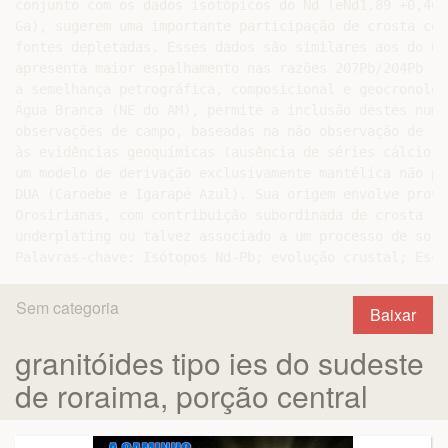
conjunto com os dados isotópicos do Nd (eNd1.89 +0,46 
Ga), sugerem uma importante participação de crosta con
fontes depletadas. Esses dados são similares aos do Gr
apresenta maior espalhamento nas razões 207Pb/204Pb (1
a semelhança petrográfica, composicional e geocronológ
Água Branca (NE do AM), permite a inclusão destes numa
observações de campo, baseadas na não observação de re
às evidências geoquímicas (ausência de séries cálcio-a
um modelo de derivação exclusivamente mantélica não pa
DUA (Caroebe e Igarapé Azul). Sua origem envolve prova
Orosirianas, com contribuição subordinada de crosta si
underplating ou talvez associado a um processo de soft
Sem categoria
Baixar
granitóides tipo ies do sudeste
de roraima, porção central