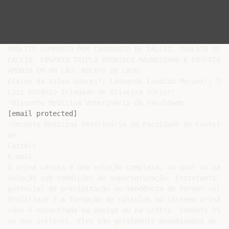
URÓLITO COMPOSTO POR CARBONATO DE CÁLCIO, OXALATO DE

CÁLCIO, FOSFATO TRIPLO AMONÍACO MAGNESIANO E FOSFATO DE
AMÔNIO EM UM CÃO: RELATO DE CASO

Elaine da Silva Soares¹; Leonardo Candido Moraes¹; Thi
Luiz Antônio Trindade de Oliveira Júnior²

[email protected]
²Docente Medicina Veterinária da Faculdade de Castelo

de

Castelo.

E-mail:

A urina canina é uma solução complexa, na qual os sais
solução sob condições de supersaturação. Entretanto, a
potencial de precipitação ou tendência de formar sólid
Urolitíase é a formação de cálculos no sistema urinári
cães é encontrada na bexiga ou na uretra. Somente 5% f
ou nos ureteres. Eles são geralmente denominados de ac