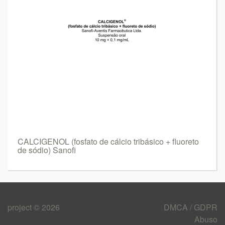
CALCIGENOL (fosfato de cálcio tribásico + fluoreto
de sódio) Sanofi
project © 2026
DMCA / GDPR
Abuso