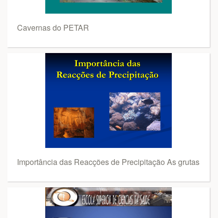
Cavernas do PETAR
Importância das Reacções de Precipitação As grutas