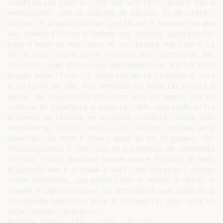
constituição mineral, 38% dos urólitos caninos são de 
magnesiano), 42% de oxalato de cálcio, 5% de urato, 1%
mistos. O diagnóstico de urolitíase é baseado na anamn
nos exames físicos e também nos achados laboratoriais.
para a maioria dos casos de urolitíase tem sido o cirú
de cálculos urinários é indicada após tentativas mal s
clínicos, como dissolução medicamentosa, dietas calcul
drogas específicas. O objetivo deste trabalho é relata
urolítiase em cão. Foi atendido no Hospital Escola da 
macho, da raça Poodle de cinco anos de idade, com oito
clínica de hematúria e disúria. Após avaliação ultrass
presença de cálculo em vesícula urinária, sendo indica
retirada do cálculo vesical. O cálculo retirado aprese
dimensões de 47mm X 35mm e peso de 57,24 gramas, foi s
físico/química e concluiu-se a presença de carbonato d
fosfato triplo amoníaco magnesiano e fosfato de amônio
diagnosticada e tratada o mais cedo possível, prevenin
ordem sistêmica, que podem levar o animal a óbito. O u
imagem é imprescindível na detecção e avaliação do pac
fornecendo subsídios para o tratamento, quer seja sua 
seja remoção cirúrgica.
