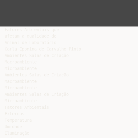
Fatores Ambientais que

afetam a qualidade do

Animal de Laboratório

Carla Eponina de Carvalho Pinto

Ambientes Salas de Criação

Macroambiente

Microambiente

Ambientes Salas de Criação

Macroambiente

Microambiente

Ambientes Salas de Criação

Microambiente

Fatores Ambientais

Externos

Temperatura

Umidade

Iluminação
