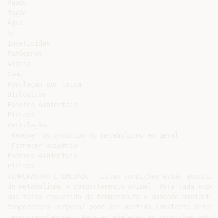
Ruído

Ração

Água

Ar

Inseticidas

Patógenos

Amônia

Cama

População por caixa

Biológicos

Fatores Ambientais

Físicos

Ventilação

-Remover os produtos do metabolismo em geral

-Fornecer oxigênio

Fatores Ambientais

Físicos

TEMPERATURA E UMIDADE - Estas condições estão associad
de metabolismo e comportamento animal. Para cada espéc
uma faixa requerida de temperatura e umidade ambiental
temperatura corporal pode ser mantida constante atravé
termorreguladores. Para estabelecer as condições ambie