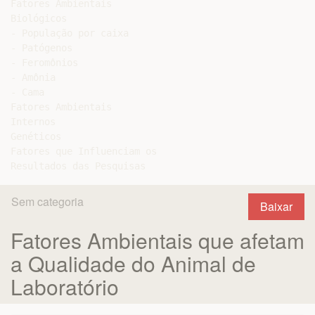
Fatores Ambientais

Biológicos

- População por caixa

- Patógenos

- Feromônios

- Amônia

- Cama

Fatores Ambientais

Internos

Genéticos

Fatores que Influenciam os

Sem categoria
Baixar
Fatores Ambientais que afetam
a Qualidade do Animal de
Laboratório