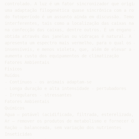
controlado. A luz é um fator sincronizador que origina
uma adaptação filogenética quase sincrônica com a rota
do fotoperíodo é um assunto ainda em discussão. Temos 
interferentes, tais como a localização das caixas nas 
na confecção das caixas, dentre outros. É um engano ac
obtida através das janelas ou vidraças é natural. A lu
apresenta um espectro mais vermelho, para o qual os an
insensíveis, e menos violeta, que, além de elevar a ca
aumenta custo dos equipamentos de climatização

Fatores Ambientais

Físicos

Ruídos

- Contínuos - os animais adaptam-se

- Longa duração e alta intensidade - pertubadores

- Irregulares - stressantes

Fatores Ambientais

Químicos

Água – potável (acidificada, filtrada, esterelizada, a
Ar – remover os produtos de metabolismo e fornecer O2

Ração – balanceada, sem variação dos nutrientes

Inseticidas
