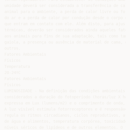
umidade deverá ser considerada a transferência de calo
animal para o ambiente, a perda de calor livre ou forç
do ar e a perda de calor por condução desde o corpo do
que entram em contato com ele. Além disto, para ajuste
térmicas, deverão ser considerados ainda aqueles fator
aos animais para fins de sua adaptação, tais como tama
gaiola, a presença ou ausência de material de cama, de
outros.

Fatores Ambientais

Físicos

Temperatura

20-24ºC

Fatores Ambientais

Físicos

LUMINOSIDADE - Na definição das condições ambientais d
considerados a duração do fotoperíodo (horas/luz X hor
expressa em Lux (lumens/m2) e o comprimento de onda, e
A luz visível estimula fotorreceptores e é responsável
regula os ritmos circadianos, ciclos reprodutivos, ati
de água e alimentos, temperatura corpórea, toxicidade 
níveis séricos de lipídeos e de outros elementos. O fo