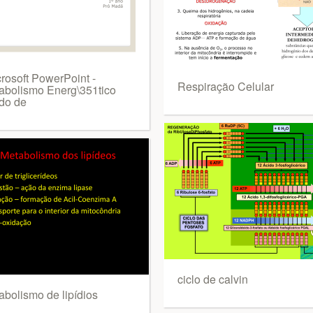
crosoft PowerPoint -
Respiração Celular
abolismo Energ\351tico
do de
ciclo de calvin
abolismo de lipídios