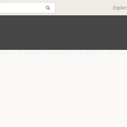
Explor
rocesso de oxidação e quebra total da glicose, com a part