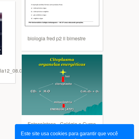
biologia fred p2 ii bimestre
a12_08.04.14
Fotossíntese - Colégio e Curso
Simbios
Este site usa cookies para garantir que você