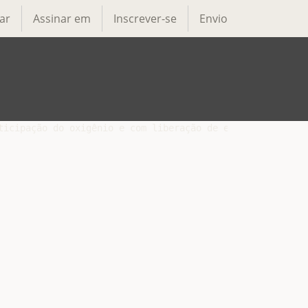
ar
Assinar em
Inscrever-se
Envio
icipação do oxigênio e com liberação de energia. 1)Glicó