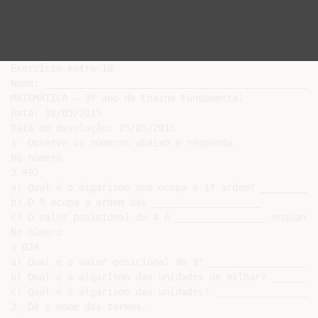
Exercício extra 10

Nome: ________________________________________________
MATEMÁTICA – 3º ano do Ensino Fundamental

Data: 18/05/2015

Data de devolução: 25/05/2015

1- Observe os números abaixo e responda.

No número

2 497

a) Qual é o algarismo que ocupa a 1ª ordem? ___________
b) O 9 ocupa a ordem das ___________________

c) O valor posicional do 4 é ________________ enquanto
No número

3 024

a) Qual é o valor posicional do 3? _________________

b) Qual é o algarismo das unidades de milhar? ________
c) Qual é o algarismo das unidades? ___________________
2- Dê o nome dos termos.
