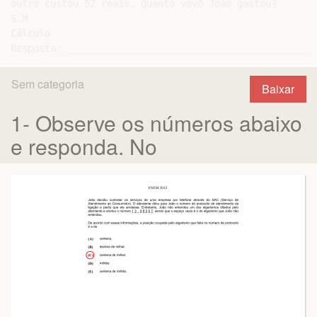
outro custou 52 reais. Quanto vovô João gastou?

S.M

Cálculo

Sem categoria
Baixar
1- Observe os números abaixo
e responda. No