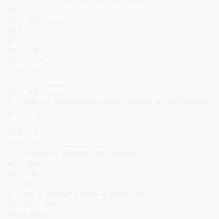
a) 7 x 5=______

d) 3 x 4=______

g) 6 x 7=______

b) 8 x 3=______

e) 7 x 8=______

h) 5 x 5=______

c) 4 x 6=______

f) 9 x 5=______

i) 2 x 8=______

4- Pinte os quadradinhos para indicar as multiplicaçõe
a) 5 x 4 = ________________

c) 7 x 3 = ________________

b) 8 x 2 = _________________

d) 4 x 4 = _________________

5- Escreva os números por extenso.

a) 1 986 _____________________________________________
b) 3 248 _____________________________________________
c) 624 _______________________________________________
6- Arme e efetue e faça a prova real.

a) 782 + 139 =

Prova Real
