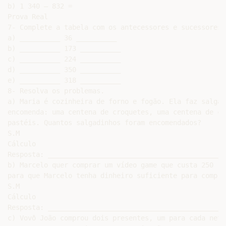
b) 1 340 – 832 =

Prova Real

7- Complete a tabela com os antecessores e sucessores 
a) __________ 36 __________

b) __________ 173 __________

c) __________ 224 __________

d) __________ 350 __________

e) __________ 318 __________

8- Resolva os problemas.

a) Maria é cozinheira de forno e fogão. Ela faz salgad
encomenda: uma centena de croquetes, uma centena de co
pastéis. Quantos salgadinhos foram encomendados?

S.M

Cálculo

Resposta: ____________________________________________
b) Marcelo quer comprar um vídeo game que custa 250 re
para que Marcelo tenha dinheiro suficiente para compra
S.M

Cálculo

Resposta: ____________________________________________
c) Vovô João comprou dois presentes, um para cada neto