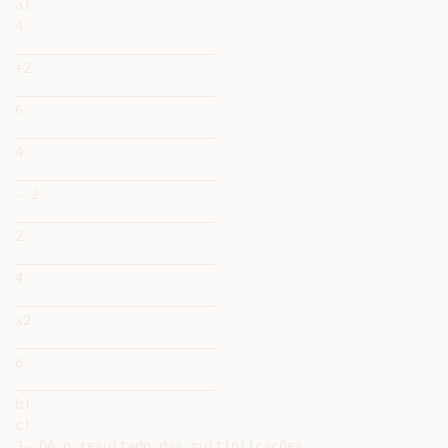
a)

4

_________________________

+2

_________________________

6

_________________________

4

_________________________

- 2

_________________________

2

_________________________

4

_________________________

x2

_________________________

8

_________________________

b)

c)

3- Dê o resultado das multiplicações.
