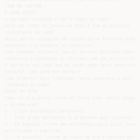
LINK NO YOUTUBE

E PARA VOCÊS?

O que mais incomoda e não é legal na rede?

Será que todos os jovens no Brasil tem os direitos

respeitados na rede?

Quais outras situações de violência na Internet podem

acontecer e prejudicar os usuários?

Como podemos estimular que as pessoas discutam sobre

segurança e cidadania na Internet sem ser assunto chato
O que acha que cada uma de vocês pode fazer para ajudar
Construir uma Internet melhor?

Como promover mais liberdade, mais segurança e mais

cidadania na rede?

ENTRE EM AÇÃO

Como seria a melhor forma de fazer suas ideias chegare
e às empresas?

1 - Criem estratégias em grupos;

2 - Cada grupo apresenta os problemas mais urgentes e 
3 - Em seguida, criem uma estratégia para estas recome
autoridades e empresas;

5 – Se possível, criem um vídeo de até 2 minutos para 