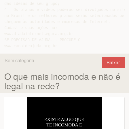
das ideias de seu grupo;

4 - Os planos e vídeos poderão ser divulgados no site 
no Brasil e os melhores planos serão selecionados pela
cheguem às autoridades e empresas de Internet.

Cadastre suas ações no:

www.diadainternetsegura.org.br

SE PRECISAR DE AJUDA... PROCURE O

Sem categoria
Baixar
O que mais incomoda e não é
legal na rede?