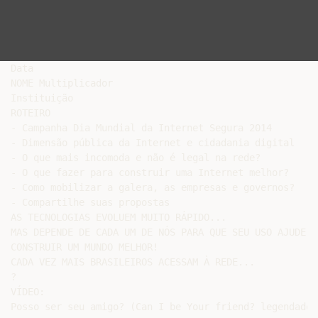
Data

NOME Multiplicador

Instituição

ROTEIRO

- Campanha Dia Mundial da Internet Segura 2014

- Dimensão pública da Internet e cidadania digital

- O que mais incomoda e não é legal na rede?

- O que fazer para construir uma Internet melhor?

- Como mobilizar a galera, as empresas e governos?

- Compartilhe suas propostas

AS TECNOLOGIAS EVOLUEM MUITO RÁPIDO...

MAS DEPENDE DE CADA UM DE NÓS PARA QUE SEU USO AJUDE A

CONSTRUIR UM MUNDO MELHOR!

CADA VEZ MAIS BRASILEIROS ACESSAM À REDE...

?

VÍDEO:

Posso ser seu amigo? (Can I be Your friend? legendado)
