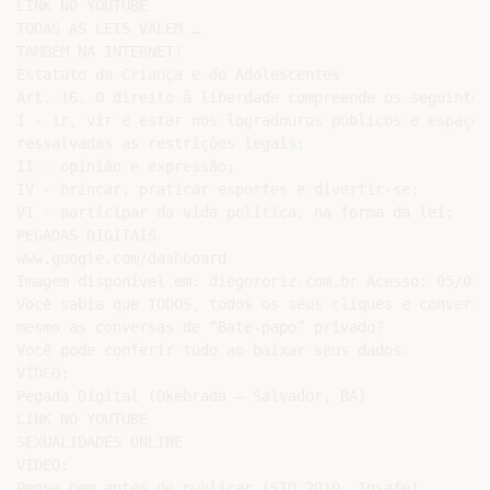
LINK NO YOUTUBE

TODAS AS LEIS VALEM …

TAMBÉM NA INTERNET!

Estatuto da Criança e do Adolescentes

Art. 16. O direito à liberdade compreende os seguintes
I - ir, vir e estar nos logradouros públicos e espaços
ressalvadas as restrições legais;

II - opinião e expressão;

IV - brincar, praticar esportes e divertir-se;

VI - participar da vida política, na forma da lei;

PEGADAS DIGITAIS

www.google.com/dashboard

Imagem disponível em: diegororiz.com.br Acesso: 05/03/1
Você sabia que TODOS, todos os seus cliques e conversa
mesmo as conversas de “Bate-papo” privado?

Você pode conferir tudo ao baixar seus dados.

VÍDEO:

Pegada Digital (Dkebrada – Salvador, BA)

LINK NO YOUTUBE

SEXUALIDADES ONLINE

VÍDEO:

Pense bem antes de publicar (SID 2010, Insafe)
