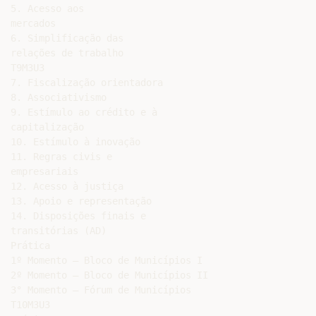
5. Acesso aos

mercados

6. Simplificação das

relações de trabalho

T9M3U3

7. Fiscalização orientadora

8. Associativismo

9. Estímulo ao crédito e à

capitalização

10. Estímulo à inovação

11. Regras civis e

empresariais

12. Acesso à justiça

13. Apoio e representação

14. Disposições finais e

transitórias (AD)

Prática

1º Momento – Bloco de Municípios I

2º Momento – Bloco de Municípios II

3° Momento – Fórum de Municípios

T10M3U3
