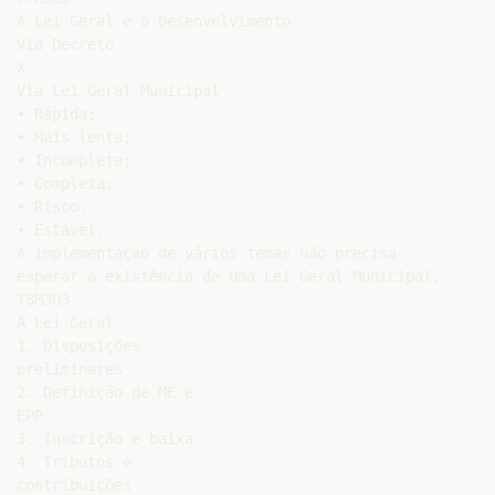
A Lei Geral e o Desenvolvimento

Via Decreto

X

Via Lei Geral Municipal

• Rápida;

• Mais lenta;

• Incompleta;

• Completa;

• Risco.

• Estável.

A implementação de vários temas não precisa

esperar a existência de uma Lei Geral Municipal.

T8M3U3

A Lei Geral

1. Disposições

preliminares

2. Definição de ME e

EPP

3. Inscrição e baixa

4. Tributos e

contribuições
