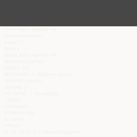
Curso para Agentes de

Desenvolvimento

Etapa I

Básica

Curso para Agentes de

Desenvolvimento

Módulo III

Melhorando o Ambiente para o

Desenvolvimento

Unidade 3

Lei Geral - Introdução

T3M3U3

Tratamento

Diferenciado

é Justo?

T4M3U3

A Lei Geral e o Desenvolvimento
