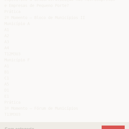
e Empresas de Pequeno Porte?

Prática

2º Momento – Bloco de Municípios II

Município A

A1

A2

A3

A4

T12M3U3

Município F

A1

B1

C1

A5

D1

E1

Prática

3º Momento – Fórum de Municípios

Sem categoria