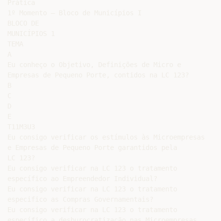
Prática

1º Momento – Bloco de Municípios I

BLOCO DE

MUNICÍPIOS 1

TEMA

A

Eu conheço o Objetivo, Definições de Micro e

Empresas de Pequeno Porte, contidos na LC 123?

B

C

D

E

T11M3U3

Eu consigo verificar os estímulos às Microempresas

e Empresas de Pequeno Porte garantidos pela

LC 123?

Eu consigo verificar na LC 123 o tratamento

específico ao Empreendedor Individual?

Eu consigo verificar na LC 123 o tratamento

especifico as Compras Governamentais?

Eu consigo verificar na LC 123 o tratamento

específico a desburocratização nas Microempresas
