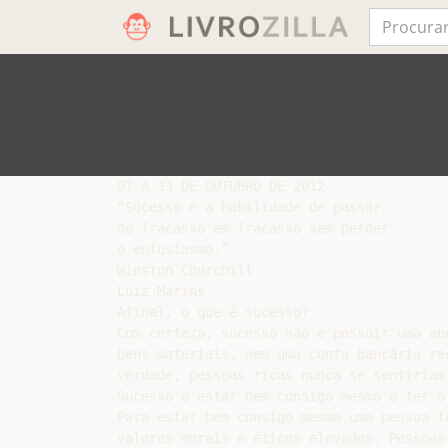
07 A 13 DE OUTUBRO DE 2012

“Sucesso é a habilidade de passar

de fracasso em fracasso sem perder

o entusiasmo.”

Winston Churchill

Luiz Marins

Afinal, o que é sucesso?

Com certeza, sucesso não é possuir uma abu
bens materiais, nem uma conta bancária rec
verdade, pessoas ricas nunca se sentiriam
Sucesso é estar bem consigo mesmo e ter o
Para estar bem consigo mesma uma pessoa te
valores morais e éticos elevados. Pessoas