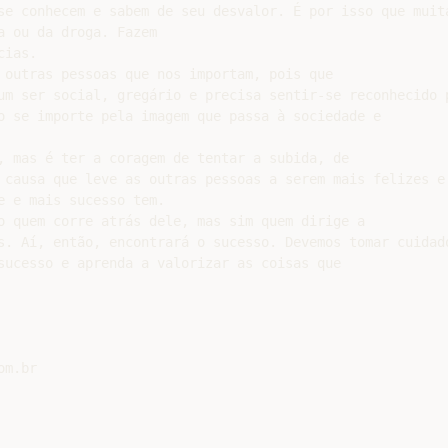
se conhecem e sabem de seu desvalor. É por isso que muita
 ou da droga. Fazem

ias.

 outras pessoas que nos importam, pois que

um ser social, gregário e precisa sentir-se reconhecido 
o se importe pela imagem que passa à sociedade e

, mas é ter a coragem de tentar a subida, de

 causa que leve as outras pessoas a serem mais felizes e
 e mais sucesso tem.

o quem corre atrás dele, mas sim quem dirige a

s. Aí, então, encontrará o sucesso. Devemos tomar cuidad
sucesso e aprenda a valorizar as coisas que
