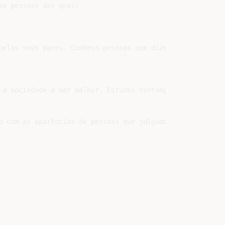
s pessoas das quais

pelos seus pares. Conheço pessoas que dizem não se import
 a sociedade a ser melhor. Estudos contemporâneos provam 
o com as aparências de pessoas que julgamos ter sucesso,