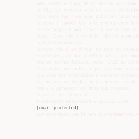
bem, vivem a fugir de si mesmas pois bem 
se diz ter sucesso caem no vício da bebida
isso para fugir de suas próprias consciênc
Sucesso é também ter o reconhecimento das
“homem algum é uma ilha”. O ser humano é 
delas. Isso não é verdade. Não há quem nã
suas consequências.

Sucesso não é só chegar ao topo da escada
empreender, de dar o melhor de si por uma
faz as outras felizes, mais feliz se sente
A verdade, portanto, é que não tem sucess
sua vida por princípios e valores elevado
Assim, não se iluda com as aparências de 
tem e a agradecer os dons que recebeu.

Pense nisso. Sucesso!

[email protected]