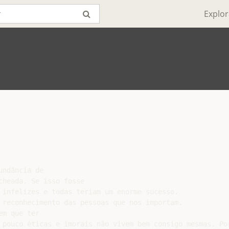
Explor
ndância de

heada. Se isso fosse

 infelizes e todas teriam um enorme sucesso.

 reconhecimento das pessoas que nos importam.

m que ter

 pouco éticas e imorais não vivem bem consigo mesmas. Por