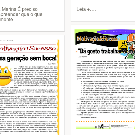
z Marins É preciso
Leia +….
preender que o que
lmente