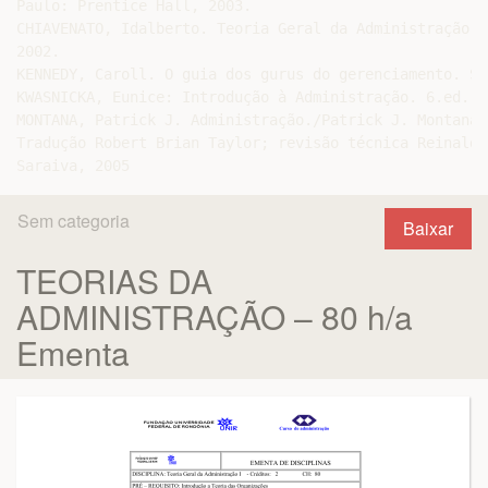
Paulo: Prentice Hall, 2003.

CHIAVENATO, Idalberto. Teoria Geral da Administração. 
2002.

KENNEDY, Caroll. O guia dos gurus do gerenciamento. Sã
KWASNICKA, Eunice: Introdução à Administração. 6.ed. S
MONTANA, Patrick J. Administração./Patrick J. Montana 
Tradução Robert Brian Taylor; revisão técnica Reinaldo
Sem categoria
Baixar
TEORIAS DA
ADMINISTRAÇÃO – 80 h/a
Ementa