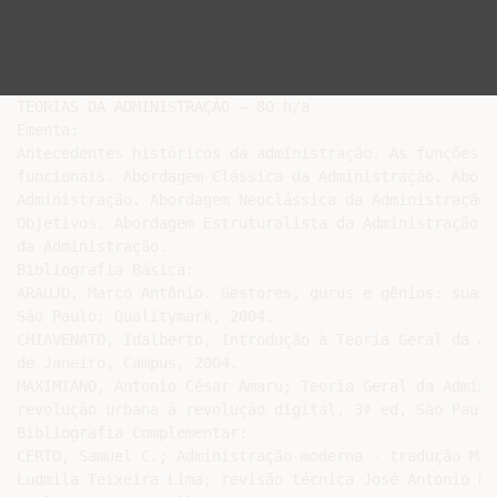
TEORIAS DA ADMINISTRAÇÃO – 80 h/a

Ementa:

Antecedentes históricos da administração. As funções a
funcionais. Abordagem Clássica da Administração. Abord
Administração. Abordagem Neoclássica da Administração.
Objetivos. Abordagem Estruturalista da Administração. 
da Administração.

Bibliografia Básica:

ARAUJO, Marco Antônio. Gestores, gurus e gênios: suas 
São Paulo: Qualitymark, 2004.

CHIAVENATO, Idalberto, Introdução à Teoria Geral da Ad
de Janeiro, Campus, 2004.

MAXIMIANO, Antonio César Amaru; Teoria Geral da Admini
revolução urbana à revolução digital, 3ª ed, São Paulo
Bibliografia Complementar:

CERTO, Samuel C.; Administração moderna - tradução Mar
Ludmila Teixeira Lima; revisão técnica José Antonio De