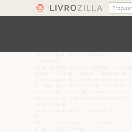
Contabilidade Básica - Patrimônio

Patrimônio

é um conjunto de Bens, Direitos e Obrigaç
pessoa física ou jurídica , avaliado em mo
é o conjunto dos elementos necessários à 
uma empresa. Podem ser: dinheiro, balcões,
prateleiras, computadores, máquinas de cal
registradoras, máquinas operatrizes, etc.

Contabilidade

Contabilidade Básica - Patrimônio

Bens

São as coisas capazes de satisfazer as ne
de avaliação econômica.
