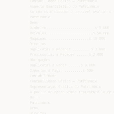
Contabilidade Básica – Patrimônio

Aspecto Quantitativo do Patrimônio

Só com este esquema é possível avaliar o t
Patrimônio

Bens

Dinheiro........................$ 5.000

Veículos ......................$ 50.000

Máquinas ....................$ 10.000

Direitos

Duplicatas a Receber .........$ 3.000

Promissórias a Receber ......$ 2.000

Obrigações

Duplicatas a Pagar ......$ 8.000

Impostos a Pagar .........$ 500

Contabilidade

Contabilidade Básica – Patrimônio

Representação Gráfica do Patrimônio

A partir de agora vamos representá-lo em 
de T:

Patrimônio

Bens

Direitos
