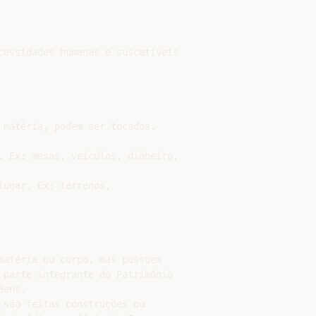
cessidades humanas e suscetíveis

 matéria, podem ser tocados.

. Ex: mesas, veículos, dinheiro,

ugar. Ex: terrenos,

matéria ou corpo, mas possuem

 parte integrante do Patrimônio

ens.

 são feitas construções ou
