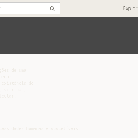
Explor
ões de uma

eda;

existência de

 vitrinas,

cular,

cessidades humanas e suscetíveis
