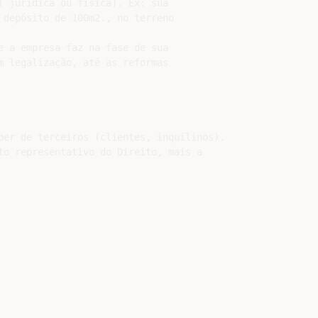
( jurídica ou física). Ex: sua

 depósito de 100m2., no terreno

e a empresa faz na fase de sua

m legalização, até as reformas

ber de terceiros (clientes, inquilinos).

to representativo do Direito, mais a
