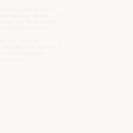
sitivos, pois os bens e

patrimônio da empresa ( é o

 o que ela tem a receber –

s elementos Ativos e o

ativos, pois as

o patrimônio da empresa, é

os são denominados

o Passivo.
