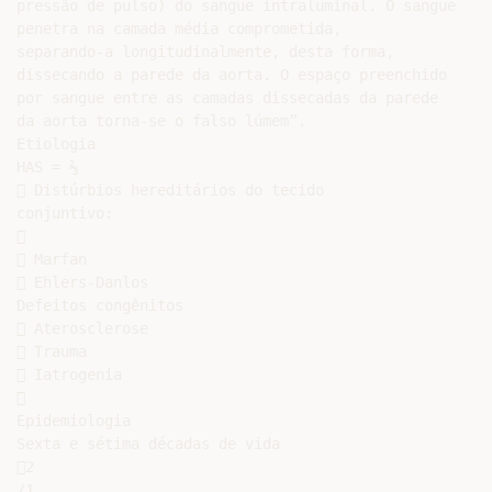
pressão de pulso) do sangue intraluminal. O sangue

penetra na camada média comprometida,

separando-a longitudinalmente, desta forma,

dissecando a parede da aorta. O espaço preenchido

por sangue entre as camadas dissecadas da parede

da aorta torna-se o falso lúmem”.

Etiologia

HAS = ⅔

 Distúrbios hereditários do tecido

conjuntivo:



 Marfan

 Ehlers-Danlos

Defeitos congênitos

 Aterosclerose

 Trauma

 Iatrogenia



Epidemiologia

Sexta e sétima décadas de vida

2

/1
