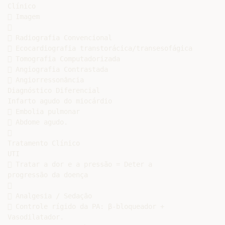
Clínico

 Imagem



 Radiografia Convencional

 Ecocardiografia transtorácica/transesofágica

 Tomografia Computadorizada

 Angiografia Contrastada

 Angiorressonância

Diagnóstico Diferencial

Infarto agudo do miocárdio

 Embolia pulmonar

 Abdome agudo.



Tratamento Clínico

UTI

 Tratar a dor e a pressão = Deter a

progressão da doença



 Analgesia / Sedação

 Controle rígido da PA: β-bloqueador +

Vasodilatador.
