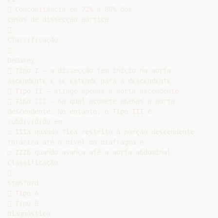
 Concomitância em 72% a 80% dos

casos de dissecção aórtica.



Classificação



DeBakey

 Tipo I – a dissecção tem início na aorta

ascendente e se estende para a descendente

 Tipo II – atinge apenas a aorta ascendente

 Tipo III – na qual acomete apenas a aorta

descendente. No entanto, o Tipo III é

subdividido em

○ IIIa quando fica restrito à porção descendente

torácica até o nível do diafragma e

○ IIIb quando avança até a aorta abdominal.

Classificação



Stanford

 Tipo A

 Tipo B

Diagnóstico
