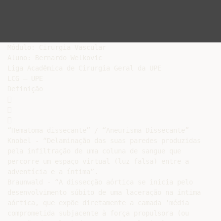
Módulo: Cirurgia Vascular

Aluno: Bernardo Welkovic

Liga Acadêmica de Cirurgia Geral da UPE

LCG – UPE

Definição







“Hematoma dissecante” / “Aneurisma Dissecante”

Knobel - “Delaminação das suas paredes produzidas

pela infiltração de uma coluna de sangue que

percorre um espaço virtual (luz falsa) entre a

adventícia e a íntima”.

Braunwald - “A dissecção aórtica se inicia pelo

desenvolvimento súbito de uma laceração na íntima

aórtica, que expõe diretamente a camada ‘média

comprometida subjacente à força propulsora (ou
