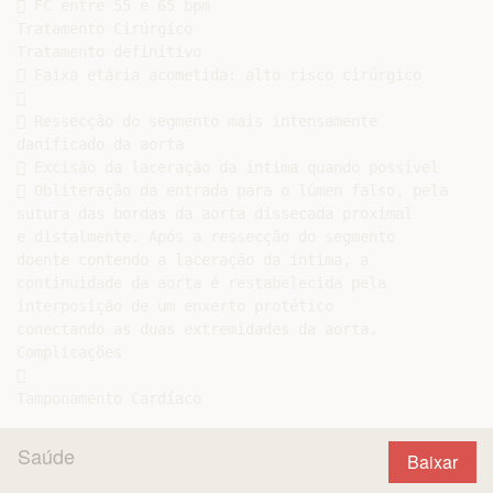
 FC entre 55 e 65 bpm

Tratamento Cirúrgico

Tratamento definitivo

 Faixa etária acometida: alto risco cirúrgico



 Ressecção do segmento mais intensamente

danificado da aorta

 Excisão da laceração da íntima quando possível

 Obliteração da entrada para o lúmen falso, pela

sutura das bordas da aorta dissecada proximal

e distalmente. Após a ressecção do segmento

doente contendo a laceração da íntima, a

continuidade da aorta é restabelecida pela

interposição de um enxerto protético

conectando as duas extremidades da aorta.

Complicações



Saúde
Baixar