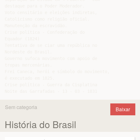
destaque para o Poder Moderador.

Voto censitário e eleições indiretas,

Catolicismo como religião oficial.

Manutenção da escravidão.

Crise política - Confederação do

Equador (1824)

Tentativa de se ciar uma república no

Nordeste do Brasil.

Governo sufoca movimento com apoio de

tropas mercenárias.

Frei Caneca, herói e símbolo do movimento,

é executado em 1825.

Crise política - Guerra da Cisplatina

Sem categoria
Baixar
História do Brasil