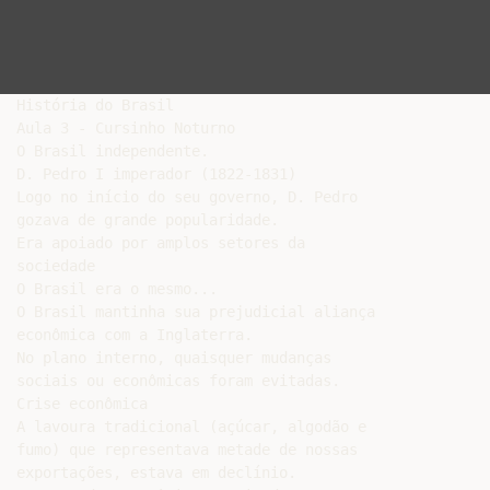
História do Brasil

Aula 3 - Cursinho Noturno

O Brasil independente.

D. Pedro I imperador (1822-1831)

Logo no início do seu governo, D. Pedro

gozava de grande popularidade.

Era apoiado por amplos setores da

sociedade

O Brasil era o mesmo...

O Brasil mantinha sua prejudicial aliança

econômica com a Inglaterra.

No plano interno, quaisquer mudanças

sociais ou econômicas foram evitadas.

Crise econômica

A lavoura tradicional (açúcar, algodão e

fumo) que representava metade de nossas

exportações, estava em declínio.
