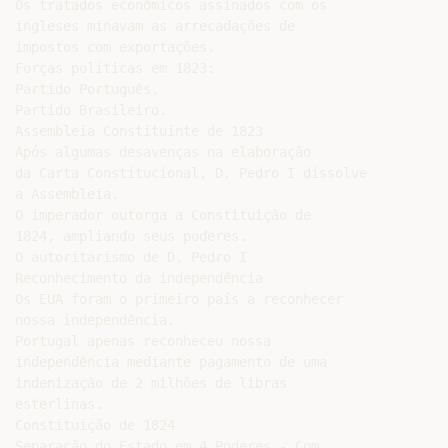
Os tratados econômicos assinados com os

ingleses minavam as arrecadações de

impostos com exportações.

Forças políticas em 1823:

Partido Português.

Partido Brasileiro.

Assembleia Constituinte de 1823

Após algumas desavenças na elaboração

da Carta Constitucional, D. Pedro I dissolve

a Assembleia.

O imperador outorga a Constituição de

1824, ampliando seus poderes.

O autoritarismo de D. Pedro I

Reconhecimento da independência

Os EUA foram o primeiro país a reconhecer

nossa independência.

Portugal apenas reconheceu nossa

independência mediante pagamento de uma

indenização de 2 milhões de libras

esterlinas.

Constituição de 1824

Separação do Estado em 4 Poderes - Com
