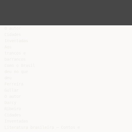
O autor

Cidades

Inventadas

Aos

trancos e

barrancos

Como o Brasil

deu no que

deu

Ferreira

Gullar

O autor

Darcy

Ribeiro

Cidades

Inventadas

Literatura brasileira – Contos e
