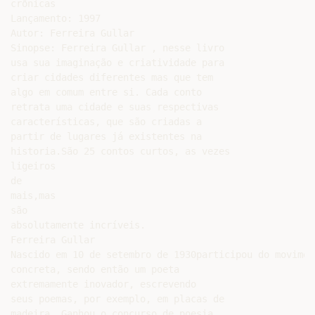
crônicas

Lançamento: 1997

Autor: Ferreira Gullar

Sinopse: Ferreira Gullar , nesse livro

usa sua imaginação e criatividade para

criar cidades diferentes mas que tem

algo em comum entre si. Cada conto

retrata uma cidade e suas respectivas

características, que são criadas a

partir de lugares já existentes na

historia.São 25 contos curtos, as vezes

ligeiros

de

mais,mas

são

absolutamente incríveis.

Ferreira Gullar

Nascido em 10 de setembro de 1930participou do movimen
concreta, sendo então um poeta

extremamente inovador, escrevendo

seus poemas, por exemplo, em placas de

madeira. Ganhou o concurso de poesia
