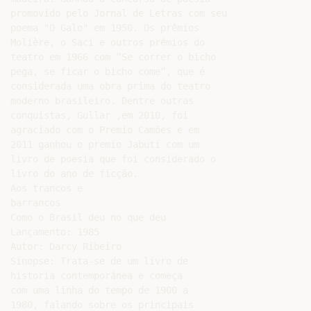
promovido pelo Jornal de Letras com seu

poema "O Galo" em 1950. Os prêmios

Molière, o Saci e outros prêmios do

teatro em 1966 com “Se correr o bicho

pega, se ficar o bicho come”, que é

considerada uma obra prima do teatro

moderno brasileiro. Dentre outras

conquistas, Gullar ,em 2010, foi

agraciado com o Premio Camões e em

2011 ganhou o premio Jabuti com um

livro de poesia que foi considerado o

livro do ano de ficção.

Aos trancos e

barrancos

Como o Brasil deu no que deu

Lançamento: 1985

Autor: Darcy Ribeiro

Sinopse: Trata-se de um livro de

historia contemporânea e começa

com uma linha do tempo de 1900 a

1980, falando sobre os principais
