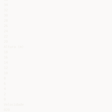
34

32

30

28

26

24

22

20

Altura (m)

18

16

14

12

10

8

6

4

2

0

Velocidade

020
