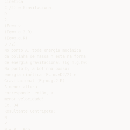
cinética

C /2) e Gravitacional

D

2

(Ec=m.v

(Eg=m.g.2.R)

(Eg=m.g.R)

B /2)

No ponto A, toda energia mecânica

da bolinha de massa m esta na forma

de energia gravitacional (Eg=m.g.h0)

No ponto D, a bolinha possui

energia cinética (Ec=m.vD2/2) e

Gravitacional (Eg=m.g.2.R)

A menor altura

corresponde, então, à

menor velocidade!

Ex. 34

Resultante Centrípeta:

N

P

N + P = Rcp
