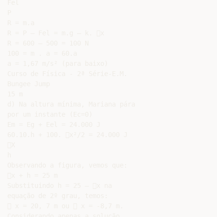
Fel

P

R = m.a

R = P – Fel = m.g – k. x

R = 600 – 500 = 100 N

100 = m . a = 60.a

a = 1,67 m/s² (para baixo)

Curso de Física - 2ª Série-E.M.

Bungee Jump

15 m

d) Na altura mínima, Mariana pára

por um instante (Ec=0)

Em = Eg + Eel = 24.000 J

60.10.h + 100. x²/2 = 24.000 J

X

h

Observando a figura, vemos que:

x + h = 25 m

Substituindo h = 25 – x na

equação de 2º grau, temos:

 x = 20, 7 m ou  x = -8,7 m.

Considerando apenas a solução
