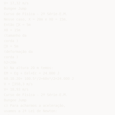
V= 17,32 m/s

Bungee Jump

Curso de Física - 2ª Série-E.M.

Nesse caso, X = 20m e X0 = 15m.

Então X = 5m

X0 = 15m

(tamanho da

corda )

X = 5m

(deformação da

corda )

h2=20m

b) Na altura 20 m temos:

EM = Eg + Eel+Ec = 24.000 J

60.10.20+ 100.5²/2+60v²/2=24.000 J

V = 358,3 m/s

V= 18,93 m/s

Curso de Física - 2ª Série-E.M.

Bungee Jump

c) Para acharmos a aceleração,

usamos a 2ª Lei de Newton:
