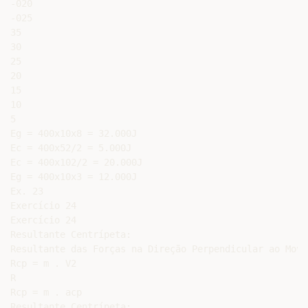
-020

-025

35

30

25

20

15

10

5

Eg = 400x10x8 = 32.000J

Ec = 400x52/2 = 5.000J

Ec = 400x102/2 = 20.000J

Eg = 400x10x3 = 12.000J

Ex. 23

Exercício 24

Exercício 24

Resultante Centrípeta:

Resultante das Forças na Direção Perpendicular ao Movim
Rcp = m . V2

R

Rcp = m . acp

Resultante Centrípeta:
