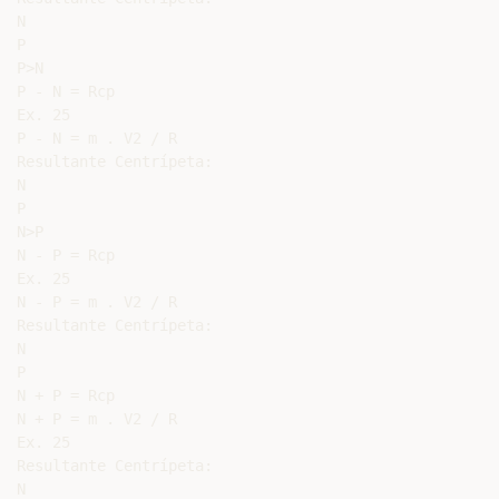
N

P

P>N

P - N = Rcp

Ex. 25

P - N = m . V2 / R

Resultante Centrípeta:

N

P

N>P

N - P = Rcp

Ex. 25

N - P = m . V2 / R

Resultante Centrípeta:

N

P

N + P = Rcp

N + P = m . V2 / R

Ex. 25

Resultante Centrípeta:

N
