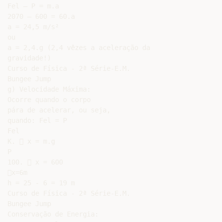
Fel – P = m.a

2070 – 600 = 60.a

a = 24,5 m/s²

ou

a = 2,4.g (2,4 vêzes a aceleração da

gravidade!)

Curso de Física - 2ª Série-E.M.

Bungee Jump

g) Velocidade Máxima:

Ocorre quando o corpo

pára de acelerar, ou seja,

quando: Fel = P

Fel

K.  x = m.g

P

100.  x = 600

x=6m

h = 25 - 6 = 19 m

Curso de Física - 2ª Série-E.M.

Bungee Jump

Conservação de Energia:
