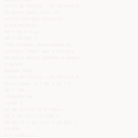
Curso de Física - 2ª Série-E.M.

No ponto mais alto, só

existe Energia Potencial

Gravitacional:

EM = Eg = m.g.h

EM = 24.000 J

Como estamos desprezando os

atritos, temos que a energia

mecânica deste sistema é sempre

a mesma.

Bungee Jump

Curso de Física - 2ª Série-E.M.

Nesse caso, X = X0 e X = 0

X0 = 15m

(tamanho da

corda )

a) Na altura 25 m temos:

EM = Eg +Ec = 24.000 J

60.10.25 + 60 v²/2 = 24.000 J

h1=25m

V = 300 m/s
