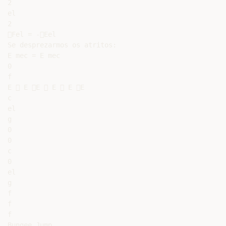
2

el

2

Fel = -Eel

Se desprezarmos os atritos:

E mec = E mec

0

f

E  E E  E  E E

c

el

g

0

0

c

0

el

g

f

f

f

Bungee Jump
