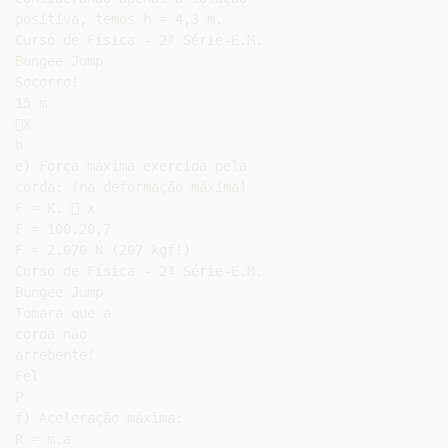
positiva, temos h = 4,3 m.

Curso de Física - 2ª Série-E.M.

Bungee Jump

Socorro!

15 m

X

h

e) Força máxima exercida pela

corda: (na deformação máxima)

F = K.  x

F = 100.20,7

F = 2.070 N (207 kgf!)

Curso de Física - 2ª Série-E.M.

Bungee Jump

Tomara que a

corda não

arrebente!

Fel

P

f) Aceleração máxima:

R = m.a
