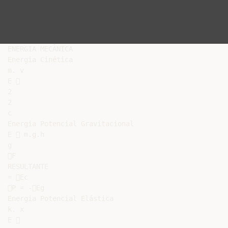
ENERGIA MECÂNICA

Energia Cinética

m. v

E 

2

2

c

Energia Potencial Gravitacional

E  m.g.h

g

F

RESULTANTE

= Ec

P = -Eg

Energia Potencial Elástica

k. x

E 
