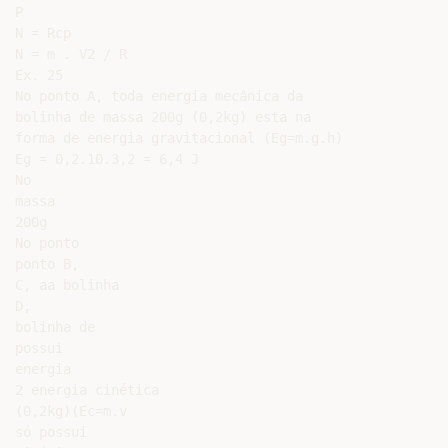
P

N = Rcp

N = m . V2 / R

Ex. 25

No ponto A, toda energia mecânica da

bolinha de massa 200g (0,2kg) esta na

forma de energia gravitacional (Eg=m.g.h)

Eg = 0,2.10.3,2 = 6,4 J

No

massa

200g

No ponto

ponto B,

C, aa bolinha

D,

bolinha de

possui

energia

2 energia cinética

(0,2kg)(Ec=m.v

só possui
