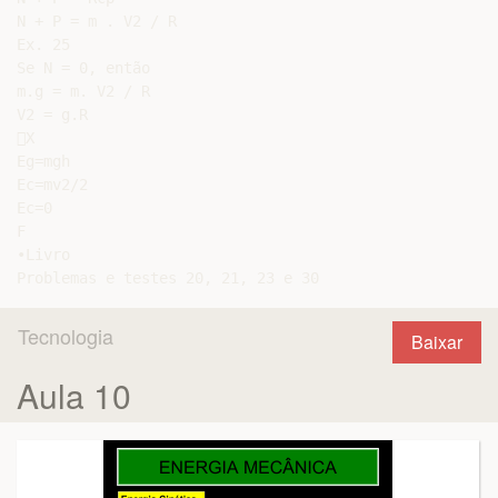
N + P = m . V2 / R

Ex. 25

Se N = 0, então

m.g = m. V2 / R

V2 = g.R

X

Eg=mgh

Ec=mv2/2

Ec=0

F

•Livro

Tecnologia
Baixar
Aula 10