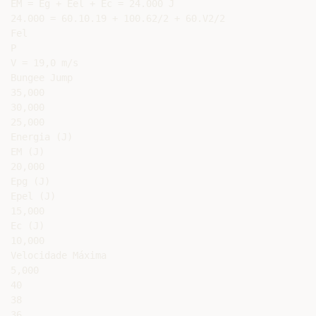
EM = Eg + Eel + Ec = 24.000 J

24.000 = 60.10.19 + 100.62/2 + 60.V2/2

Fel

P

V = 19,0 m/s

Bungee Jump

35,000

30,000

25,000

Energia (J)

EM (J)

20,000

Epg (J)

Epel (J)

15,000

Ec (J)

10,000

Velocidade Máxima

5,000

40

38

36
