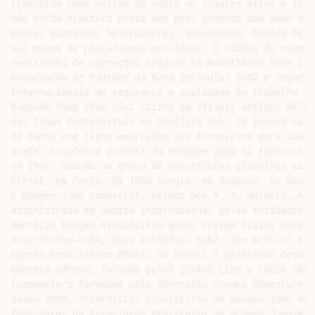
traduzida como saltar no vazio de lugares altos e inus
uma corda elástica presa aos pés, podendo sua base ser 
ponte, viadutos, helicópteros, guindastes, balões de a
até mesmo de plataformas metálicas. O código de normas 
realização de operações seguras na modalidade teve com
Associação de Padrões da Nova Zelândia- SANZ e segue a
internacionais de segurança e qualidade do trabalho em
Bunguee Jump teve suas raízes em rituais antigos de ma
das Ilhas Pentecostais no Pacífico Sul. Os jovens salt
de bambu com cipós amarrados aos tornozelos para suaviz
queda. A moderna prática do Bunguee Jump só ficou mais
em 1987, quando um grupo de esportistas pioneiros salt
Eiffel, em Paris. Em 1988 surgiu, em Ohakune, na Nova 
o Bungee Jump comercial, criado por A. J. Hackett. Atu
administrado em âmbito internacional pelas entidades: N
American Bungee Association–NABA; United States Bungee

Association–USBA; Nova Zelândia– SANZ; The British Ela
Sports Association-BERSA. No Brasil é praticado desde 
empresa Adrena, formada pelos irmãos Lico e Fabio Shoe
jumpmasters formados pela Adrenalin Dreams Adventures–U
desde 1996, recordistas brasileiros de bungee jump em 
fundadores da Associação Brasileira de Bungee Jump-ABBJ