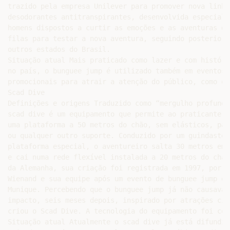
trazido pela empresa Unilever para promover nova linha 
desodorantes antitranspirantes, desenvolvida especialm
homens dispostos a curtir as emoções e as aventuras do
filas para testar a nova aventura, seguindo posteriorm
outros estados do Brasil.

Situação atual Mais praticado como lazer e com históri
no país, o bunguee jump é utilizado também em eventos

promocionais para atrair a atenção do público, como o B
Scad Dive

Definições e origens Traduzido como “mergulho profundo”
scad dive é um equipamento que permite ao praticante s
uma plataforma a 50 metros do chão, sem elásticos, pár
ou qualquer outro suporte. Conduzido por um guindaste a
plataforma especial, o aventureiro salta 30 metros em 
e cai numa rede flexível instalada a 20 metros do chão
da Alemanha, sua criação foi registrada em 1997, por Ma
Wienand e sua equipe após um evento de bunguee jump em

Munique. Percebendo que o bunguee jump já não causava t
impacto, seis meses depois, inspirado por atrações cir
criou o Scad Dive. A tecnologia do equipamento foi cons
Situação atual Atualmente o scad dive já está difundido