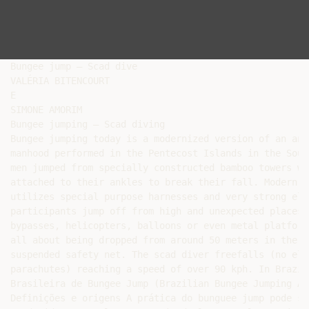
Bungee jump – Scad dive

VALÉRIA BITENCOURT

E

SIMONE AMORIM

Bungee jumping – Scad diving

Bungee jumping today is a modernized version of an anc
manhood performed in the Pentecost Islands in the Sout
men jumped from specially constructed bamboo towers wi
attached to their ankles to break their fall. Modern d
utilizes special purpose harnesses and very strong ela
participants jump off from high and unexpected places 
bypasses, helicopters, balloons or even metal platform
all about being dropped from around 50 meters in the a
suspended safety net. The scad diver freefalls (no ela
parachutes) reaching a speed of over 90 kph. In Brazil
Brasileira de Bungee Jump (Brazilian Bungee Jumping As
Definições e origens A prática do bunguee jump pode ser