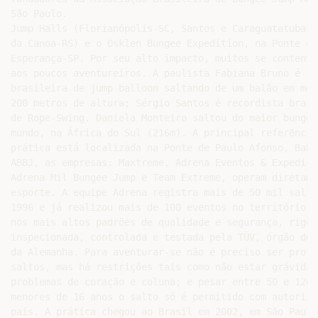
São Paulo.

Jump Halls (Florianópolis-SC, Santos e Caraguatatuba-S
da Canoa-RS) e o Osklen Bungee Expedition, na Ponte do
Esperança-SP. Por seu alto impacto, muitos se contenta
aos poucos aventureiros. A paulista Fabiana Bruno é re
brasileira de jump balloon saltando de um balão em mov
200 metros de altura; Sérgio Santos é recordista brasi
de Rope-Swing. Daniela Monteiro saltou do maior bungee
mundo, na África do Sul (216m). A principal referência 
prática está localizada na Ponte de Paulo Afonso, Bahi
ABBJ, as empresas: Maxtreme, Adrena Eventos & Expediçõe
Adrena Mil Bungee Jump e Team Extreme, operam diretamen
esporte. A equipe Adrena registra mais de 50 mil saltos
1996 e já realizou mais de 100 eventos no território n
nos mais altos padrões de qualidade e segurança, rigor
inspecionada, controlada e testada pela TÜV, órgão de 
da Alemanha. Para aventurar-se não é preciso ser profi
saltos, mas há restrições tais como não estar grávida;
problemas de coração e coluna; e pesar entre 50 e 120kg
menores de 16 anos o salto só é permitido com autorizaç
pais. A prática chegou ao Brasil em 2002, em São Paulo-