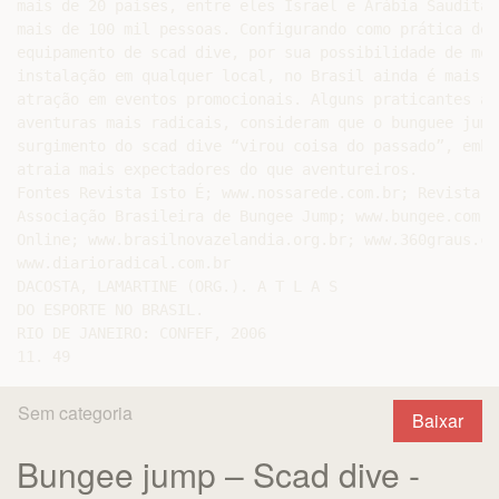
mais de 20 países, entre eles Israel e Arábia Saudita,
mais de 100 mil pessoas. Configurando como prática de 
equipamento de scad dive, por sua possibilidade de mob
instalação em qualquer local, no Brasil ainda é mais u
atração em eventos promocionais. Alguns praticantes ade
aventuras mais radicais, consideram que o bunguee jump
surgimento do scad dive “virou coisa do passado”, embo
atraia mais expectadores do que aventureiros.

Fontes Revista Isto É; www.nossarede.com.br; Revista Ve
Associação Brasileira de Bungee Jump; www.bungee.com; J
Online; www.brasilnovazelandia.org.br; www.360graus.com
www.diarioradical.com.br

DACOSTA, LAMARTINE (ORG.). A T L A S

DO ESPORTE NO BRASIL.

RIO DE JANEIRO: CONFEF, 2006

Sem categoria
Baixar
Bungee jump – Scad dive -