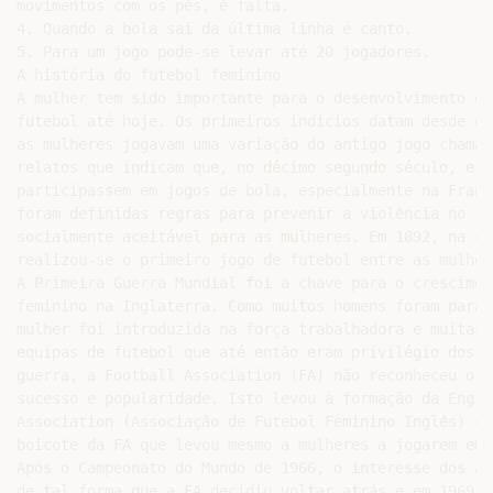
movimentos com os pés, é falta.

4. Quando a bola sai da última linha é canto.

5. Para um jogo pode-se levar até 20 jogadores.

A história do futebol feminino

A mulher tem sido importante para o desenvolvimento e 
futebol até hoje. Os primeiros indícios datam desde o 
as mulheres jogavam uma variação do antigo jogo chamad
relatos que indicam que, no décimo segundo século, era
participassem em jogos de bola, especialmente na Franç
foram definidas regras para prevenir a violência no jo
socialmente aceitável para as mulheres. Em 1892, na ci
realizou-se o primeiro jogo de futebol entre as mulhere
A Primeira Guerra Mundial foi a chave para o crescimen
feminino na Inglaterra. Como muitos homens foram para 
mulher foi introduzida na força trabalhadora e muitas 
equipas de futebol que até então eram privilégio dos h
guerra, a Football Association (FA) não reconheceu o f
sucesso e popularidade. Isto levou à formação da Engli
Association (Associação de Futebol Feminino Inglês) cu
boicote da FA que levou mesmo a mulheres a jogarem em 
Após o Campeonato do Mundo de 1966, o interesse dos am
de tal forma que a FA decidiu voltar atrás e em 1969 c