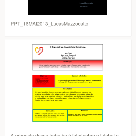
PPT_16MAI2013_LucasMazzocatto
A proposta desse trabalho é falar sobre o futebol e