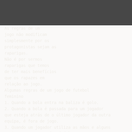
As regras de um

jogo não modificam

simplesmente por os

protagonistas sejam as

raparigas.

Não é por sermos

raparigas que temos

de ter mais benefícios

que os rapazes em

relação ao jogo.

Algumas regras de um jogo de futebol

feminino

1. Quando a bola entra na baliza é golo.

2. Quando a bola é passada para um jogador

que esteja atrás de o último jogador da outra

equipa, é fora de jogo.

3. Quando um jogador utiliza as mãos e alguns
