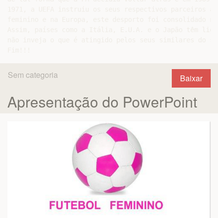
1971, a UEFA instruiu os seus respectivos parceiros a 
feminino e na Europa, este desporto foi consolidado no
Assim, países como a Itália, E.U.A. e o Japão têm liga
não inveja o que é atingido pelos seus similares do se
Sem categoria
Baixar
Apresentação do PowerPoint