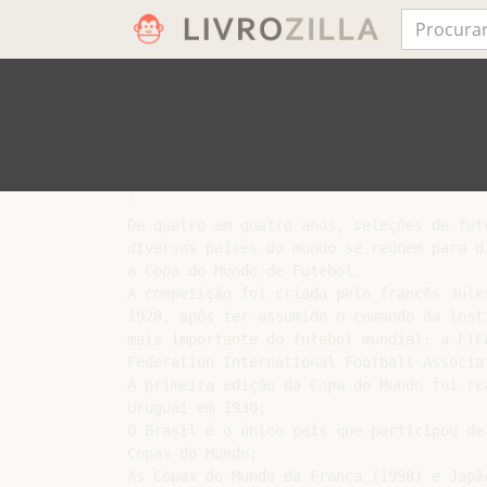
'

De quatro em quatro anos, seleções de fute
diversos países do mundo se reúnem para di
a Copa do Mundo de Futebol.

A competição foi criada pelo francês Jules
1928, após ter assumido o comando da insti
mais importante do futebol mundial: a FIFA
Federation International Football Associat
A primeira edição da Copa do Mundo foi rea
Uruguai em 1930;

O Brasil é o único país que participou de 
Copas do Mundo;

As Copas do Mundo da França (1998) e Japão