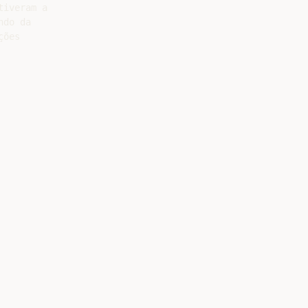
iveram a

do da

ões
