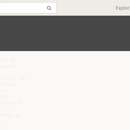
Explor
bol de

sputar

 Rimet, em

tuição

 (

ion).

lizada no

todas as

 /
