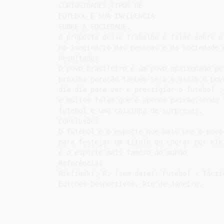
CURIOSIDADES,TIPOS DE

FUTEBOL E SUA INFLUENCIA

SOBRE A SOCIEDADE.

A proposta desse trabalho é falar sobre o 
no imaginário das pessoas e da sociedade e
Resultados

O povo brasileiro é um povo apaixonado pe
próxima geração também seja e assim o pov
dia dia para ver e prestigiar o futebol ,
e muitos falam que é apenas paixão,sendo 
futebol é uma caixinha de surpresas.

Conclusões

O futebol é o esporte que mais une o povo 
para festejar um titulo ou chorar por ele 
é o esporte mais famoso do mundo

Referências

Bielinski, R. (sem data): Futebol - Táctic