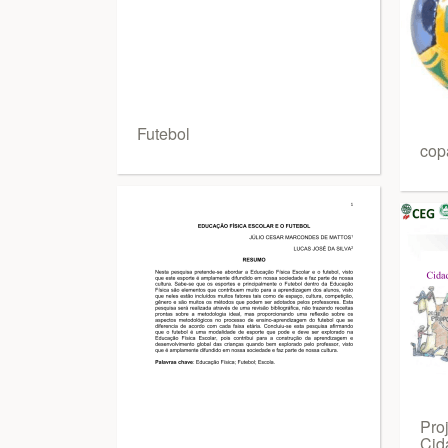
Futebol
cop
Pro
Cid