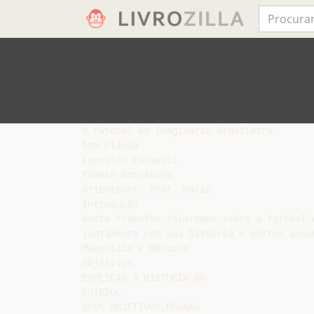
O Futebol No Imaginário Brasileiro

Ana Flávia

Leonardo Carmassi

Yasmin Gonçalves

Orientador: Prof. Mário

Introdução

Neste trabalho falaremos sobre o futebol 
juntamente com sua história e outros assu
Materiais e Métodos

Objetivos

EXPLICAR A HISTORIA DO

FUTEBOL

SEUS OBJETIVOS,REGRAS
