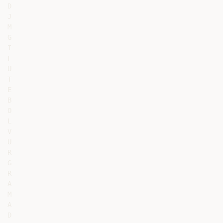
D

J

M

G

I

F

U

T

E

B

O

L

V

U

R

G

R

A

M

A

D
