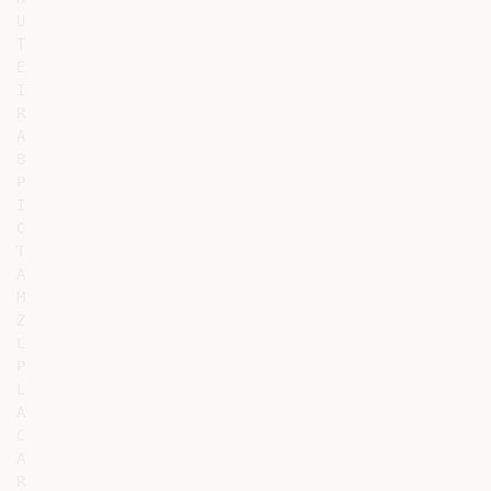
U

T

E

I

R

A

B

P

I

C

T

A

M

Z

L

P

L

A

C

A

R
