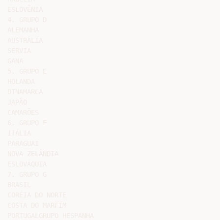
ESLOVÊNIA

4. GRUPO D

ALEMANHA

AUSTRÁLIA

SÉRVIA

GANA

5. GRUPO E

HOLANDA

DINAMARCA

JAPÃO

CAMARÕES

6. GRUPO F

ITÁLIA

PARAGUAI

NOVA ZELÂNDIA

ESLOVÁQUIA

7. GRUPO G

BRASIL

CORÉIA DO NORTE

COSTA DO MARFIM

PORTUGALGRUPO HESPANHA
