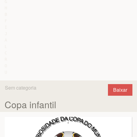
G

H

B

F

I

J

A

L

C

R

O

Sem categoria
Baixar
Copa infantil