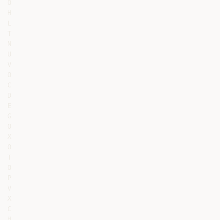
O

H

L

T

N

U

V

O

C

D

E

G

O

X

O

T

O

P

V

X

C

H
