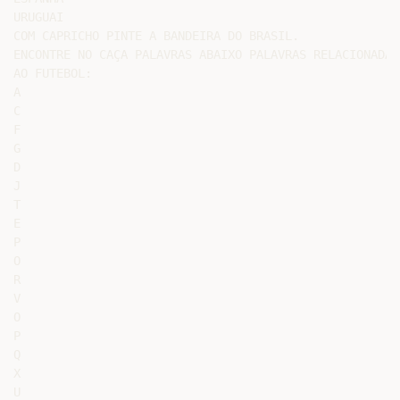
URUGUAI

COM CAPRICHO PINTE A BANDEIRA DO BRASIL.

ENCONTRE NO CAÇA PALAVRAS ABAIXO PALAVRAS RELACIONADAS

AO FUTEBOL:

A

C

F

G

D

J

T

E

P

O

R

V

O

P

Q

X

U
