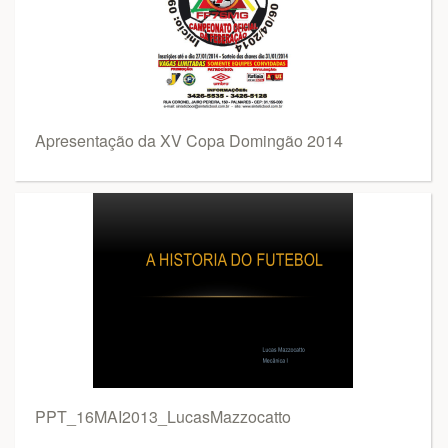
Apresentação da XV Copa Domingão 2014
PPT_16MAI2013_LucasMazzocatto