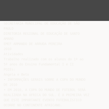
SECRETARIA MUNICIPAL DE EDUCAÇÃO DE SÃO

PAULO

DIRETORIA REGIONAL DE EDUCAÇÃO DE SANTO

AMARO

EMEF ARMANDO DE ARRUDA PEREIRA

2010

Atividades

Trabalho realizado com os alunos do 1º ao

5º anos do Ensino Fundamental I e II

POIEs:

Angela e Beto

• INFORMAÇÕES GERAIS SOBRE A COPA DO MUNDO

DE 2010

• EM 2010, A COPA DO MUNDO DE FUTEBOL SERÁ

REALIZADA NA ÁFRICA DO SUL. É A PRIMEIRA VEZ

QUE ESTE IMPORTANTE EVENTO FUTEBOLÍSTICO

OCORRE NO CONTINENTE AFRICANO.
