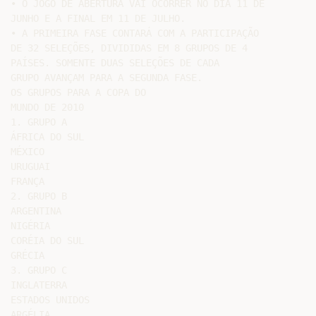
• O JOGO DE ABERTURA VAI OCORRER NO DIA 11 DE

JUNHO E A FINAL EM 11 DE JULHO.

• A PRIMEIRA FASE CONTARÁ COM A PARTICIPAÇÃO

DE 32 SELEÇÕES, DIVIDIDAS EM 8 GRUPOS DE 4

PAÍSES. SOMENTE DUAS SELEÇÕES DE CADA

GRUPO AVANÇAM PARA A SEGUNDA FASE.

OS GRUPOS PARA A COPA DO

MUNDO DE 2010

1. GRUPO A

ÁFRICA DO SUL

MÉXICO

URUGUAI

FRANÇA

2. GRUPO B

ARGENTINA

NIGÉRIA

CORÉIA DO SUL

GRÉCIA

3. GRUPO C

INGLATERRA

ESTADOS UNIDOS

ARGÉLIA
