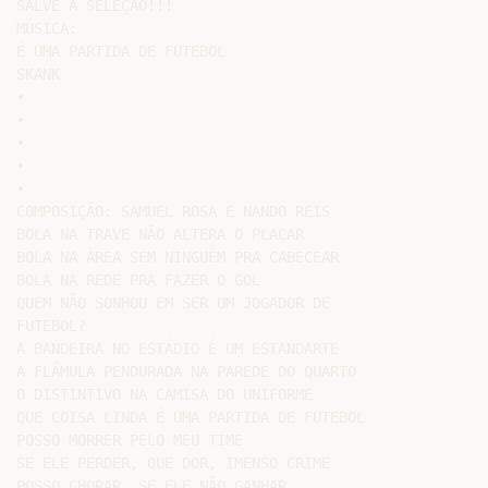
SALVE A SELEÇÃO!!!

MÚSICA:

É UMA PARTIDA DE FUTEBOL

SKANK

•

•

•

•

•

COMPOSIÇÃO: SAMUEL ROSA E NANDO REIS

BOLA NA TRAVE NÃO ALTERA O PLACAR

BOLA NA ÁREA SEM NINGUÉM PRA CABECEAR

BOLA NA REDE PRA FAZER O GOL

QUEM NÃO SONHOU EM SER UM JOGADOR DE

FUTEBOL?

A BANDEIRA NO ESTÁDIO É UM ESTANDARTE

A FLÂMULA PENDURADA NA PAREDE DO QUARTO

O DISTINTIVO NA CAMISA DO UNIFORME

QUE COISA LINDA É UMA PARTIDA DE FUTEBOL

POSSO MORRER PELO MEU TIME

SE ELE PERDER, QUE DOR, IMENSO CRIME

POSSO CHORAR, SE ELE NÃO GANHAR
