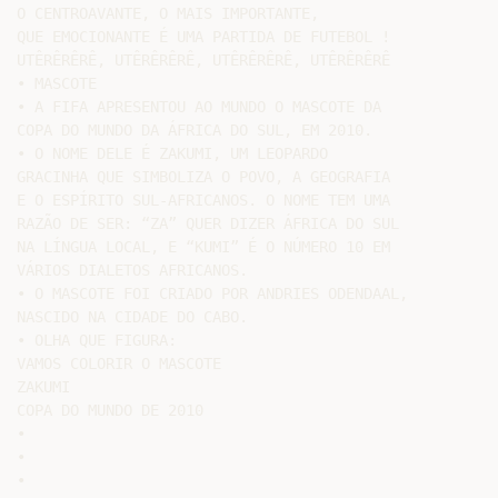
O CENTROAVANTE, O MAIS IMPORTANTE,

QUE EMOCIONANTE É UMA PARTIDA DE FUTEBOL !

UTÊRÊRÊRÊ, UTÊRÊRÊRÊ, UTÊRÊRÊRÊ, UTÊRÊRÊRÊ

• MASCOTE

• A FIFA APRESENTOU AO MUNDO O MASCOTE DA

COPA DO MUNDO DA ÁFRICA DO SUL, EM 2010.

• O NOME DELE É ZAKUMI, UM LEOPARDO

GRACINHA QUE SIMBOLIZA O POVO, A GEOGRAFIA

E O ESPÍRITO SUL-AFRICANOS. O NOME TEM UMA

RAZÃO DE SER: “ZA” QUER DIZER ÁFRICA DO SUL

NA LÍNGUA LOCAL, E “KUMI” É O NÚMERO 10 EM

VÁRIOS DIALETOS AFRICANOS.

• O MASCOTE FOI CRIADO POR ANDRIES ODENDAAL,

NASCIDO NA CIDADE DO CABO.

• OLHA QUE FIGURA:

VAMOS COLORIR O MASCOTE

ZAKUMI

COPA DO MUNDO DE 2010

•

•

•
