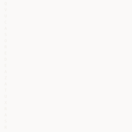
Q

V

U

C

A

S

O

R

E

D

E

A

Z

A

T

U

X

R

A

S

R
