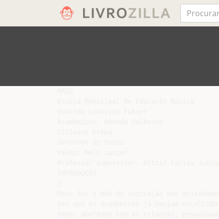
MAIO

Escola Municipal de Educação Básica

Osvaldo Ludovico Fukner

Acadêmicos: Amanda Dalbosco

Gislaine Grepa

Jeferson de Souza

Valmir Melo Junior

Professor supervisor: Altair Farias Junior
INTRODUÇÃO



Maio foi o mês de iniciação das atividades
vez que os acadêmicos já haviam escolhido 
tema, abordado com as crianças, pesquisado