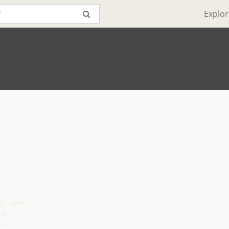
Explor


, uma

o

,
