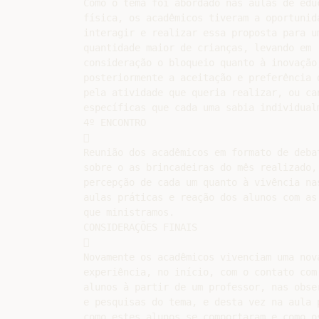
Como o tema foi abordado nas aulas de educ
física, os acadêmicos tiveram a oportunida
interagir e realizar essa proposta para um
quantidade maior de crianças, levando em

consideração o bloqueio quanto à inovação,
posteriormente a aceitação e preferência d
pela atividade que queria realizar, ou can
específicas que cada uma sabia individualm
4º ENCONTRO



Reunião dos acadêmicos em formato de debat
sobre o as brincadeiras do mês realizado, 
percepção de cada um quanto à vivência nas
aulas práticas e reação dos alunos com as 
que ministramos.

CONSIDERAÇÕES FINAIS



Novamente os acadêmicos vivenciam uma nova
experiência, no início, com o contato com 
alunos à partir de um professor, nas obser
e pesquisas do tema, e desta vez na aula p
como estes alunos se comportaram e como os