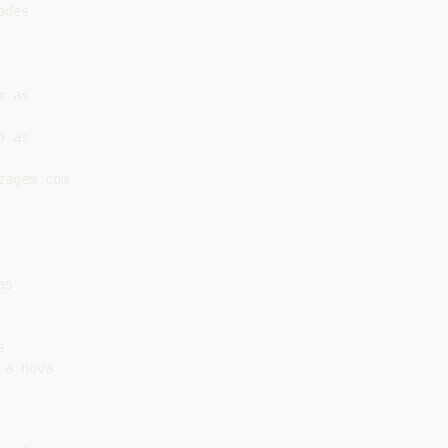
des

 as

 as

agem com

s



a nova
