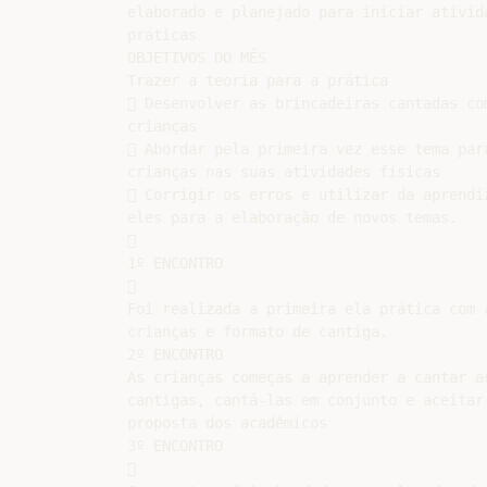
elaborado e planejado para iniciar ativida
práticas

OBJETIVOS DO MÊS

Trazer a teoria para a prática

 Desenvolver as brincadeiras cantadas com
crianças

 Abordar pela primeira vez esse tema para
crianças nas suas atividades físicas

 Corrigir os erros e utilizar da aprendiz
eles para a elaboração de novos temas.



1º ENCONTRO



Foi realizada a primeira ela prática com a
crianças e formato de cantiga.

2º ENCONTRO

As crianças começas a aprender a cantar as
cantigas, cantá-las em conjunto e aceitar 
proposta dos acadêmicos

3º ENCONTRO


