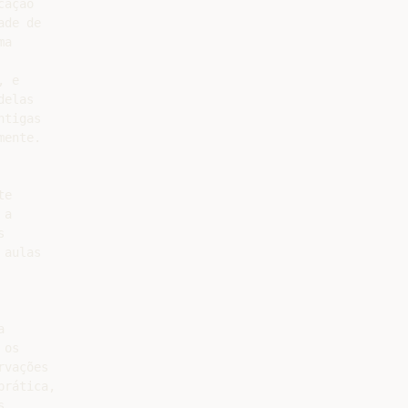
ação

de de

a

 e

elas

tigas

ente.

e

a



aulas



os

vações

rática,


