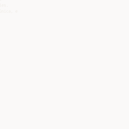
es.

nica, e
