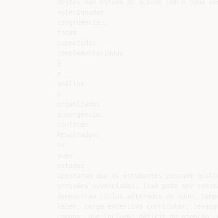
destes não estava de acordo com o tema se
selecionadas

congruências,

foram

submetidas

complementaridade

à

e

análise

e

organizados

divergência.

conforme

Resultados:

Os

suas

estudos

apontaram que os estudantes possuem quali
pressões vivenciadas. Isso pode ser const
demonstram ciclos alterados de sono, temp
lazer, carga excessiva curricular, levand
comuns, que incluem: déficit de atenção, 