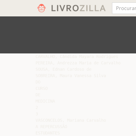
CARVALHO, Cândida Mayara Rodrigues

PEREIRA, Andrezza Maria de Carvalho

SOUSA, Ednan Cardoso de

SOBREIRA, Maura Vanessa Silva

DO

CURSO

DE

MEDICINA

2

3

VASCONCELOS, Mariana Carvalho

A REPERCUSSÃO

ESTUDANTES
