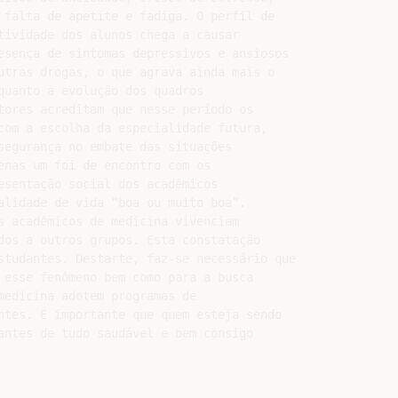
 falta de apetite e fadiga. O perfil de

tividade dos alunos chega a causar

esença de sintomas depressivos e ansiosos

utras drogas, o que agrava ainda mais o

quanto à evolução dos quadros

tores acreditam que nesse período os

com a escolha da especialidade futura,

segurança no embate das situações

enas um foi de encontro com os

esentação social dos acadêmicos

alidade de vida “boa ou muito boa”.

s acadêmicos de medicina vivenciam

dos a outros grupos. Esta constatação

studantes. Destarte, faz-se necessário que

 esse fenômeno bem como para a busca

medicina adotem programas de

ntes. É importante que quem esteja sendo

antes de tudo saudável e bem consigo
