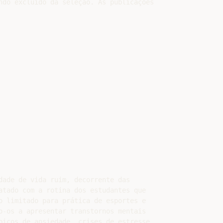
ndo excluído da seleção. As publicações

dade de vida ruim, decorrente das

atado com a rotina dos estudantes que

o limitado para prática de esportes e

o-os a apresentar transtornos mentais

picos de ansiedade, crises de estresse,
