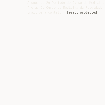
Alunos do 2o Período do Curso de Medicina 
Profa. Do Curso de Medicina da Faculdade S
Email para contato : 
[email protected]