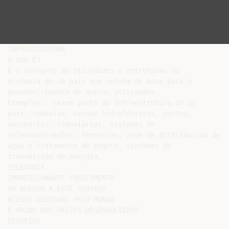
INFRAESTRUTURA

O QUE É?

É o conjunto de atividades e estruturas da

economia de um país que servem de base para o

desenvolvimento de outras atividades.

Exemplos : Fazem parte da Infraestrutura de um

país, rodovias, usinas hidrelétricas, portos,

aeroportos, rodoviárias, sistemas de

telecomunicações, ferrovias, rede de distribuição de

água e tratamento de esgoto, sistemas de

transmissão de energia.

TELEFONIA

IMPRESSIONANTE CRESCIMENTO

DO ACESSO A ESTE SERVIÇO

ACESSO DESIGUAL PELO MUNDO

É MAIOR NOS PAÍSES DESENVOLVIDOS

DESAFIOS
