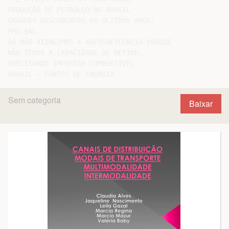
PRODUÇÃO DE PETRÓLEO NO BRASIL

GRANDES DESCOBERTAS OS ÚLTIMOS ANOS:

PRÉ-SAL.

SÓ NÃO ATINGIMOS A AUTOSUFICÊNCIA PORQUE

NÃO TEMOS A CAPACIDADE DE REFINO,

PRECISANDO IMPORTAR COMBÚSTIVEL

Sem categoria
Baixar