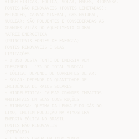
HIDRELÉTRICAS, EÓLICA, SOLAR, MARÉS, BIOMASSA.

FONTES NÃO RENOVÁVEIS (FONTES LIMITADAS):

PETRÓLEO, CARVÃO MINERAL, GÁS NATURAL,

NUCLEAR; SÃO POLUENTES E CONSIDERADAS AS

GRANDES VILÃS DO AQUECIMENTO GLOBAL

MATRIZ ENERGÉTICA

(PRINCIPAIS FONTES DE ENERGIA)

FONTES RENOVÁVEIS E SUAS

LIMITAÇÕES

• O USO DESTA FONTE DE ENERGIA VEM

CRESCENDO – 13% DO TOTAL MUNDIAL

• EÓLICA: DEPENDE DE CORRENTES DE AR;

• SOLAR: DEPENDE DA QUANTIDADE DE

INCIDÊNCIA DE RAIOS SOLARES

• HIDRELÉTRICA: CAUSAM GRANDES IMPACTOS

AMBIENTAIS EM SUAS CONSTRUÇÕES

• BIOMASSA: QUEIMA DA LENHA E DO GÁS DO

LIXO, EMITEM POLUIÇÃO NA ATMOSFERA

ENERGIA EÓLICA NO BRASIL

FONTES NÃO RENOVÁVEIS

(PETRÓLEO)

• E A MAIS USADA EM TODO MUNDO
