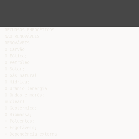
RECURSOS ENERGÉTICOS

NÃO RENOVÁVEIS

RENOVÁVEIS

O Carvão

O Eólica;

O Petróleo

O Solar;

O Gás natural

O Hídrica;

O Urânio (energia

O Ondas e marés;

nuclear)

O Geotérmica;

O Biomassa;

• Poluentes:

• Esgotáveis;

• Dependência externa
