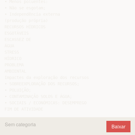
• Menos poluentes:

• Não se esgotam;

• Independência externa

(produção própria)

RECURSOS HÍDRICOS

ESGOTÁVEIS

ESCASSEZ DE

ÁGUA

STRESS

HÍDRICO

PROBLEMA

AMBIENTAL

Impactes da exploração dos recursos

• SOBREEXPLORAÇÃO DOS RECURSOS;

• POLUIÇÃO;

• CONTAMINAÇÃO SOLOS E ÁGUA;

• SOCIAIS / ECONÓMICAS: DESEMPREGO

Sem categoria
Baixar